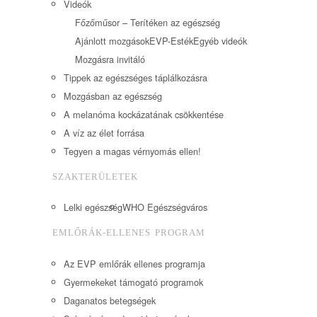
Videók
Főzőműsor – Terítéken az egészség
Ajánlott mozgások
EVP-Esték
Egyéb videók
Mozgásra invitáló
Tippek az egészséges táplálkozásra
Mozgásban az egészség
A melanóma kockázatának csökkentése
A víz az élet forrása
Tegyen a magas vérnyomás ellen!
SZAKTERÜLETEK
Lelki egészség
WHO Egészségváros
EMLŐRÁK-ELLENES PROGRAM
Az EVP emlőrák ellenes programja
Gyermekeket támogató programok
Daganatos betegségek