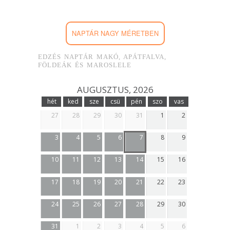
NAPTÁR NAGY MÉRETBEN
EDZÉS NAPTÁR MAKÓ, APÁTFALVA,
FÖLDEÁK ÉS MAROSLELE
AUGUSZTUS, 2026
hét
ked
sze
csü
pén
szo
vas
27
28
29
30
31
1
2
3
4
5
6
7
8
9
10
11
12
13
14
15
16
17
18
19
20
21
22
23
24
25
26
27
28
29
30
31
1
2
3
4
5
6