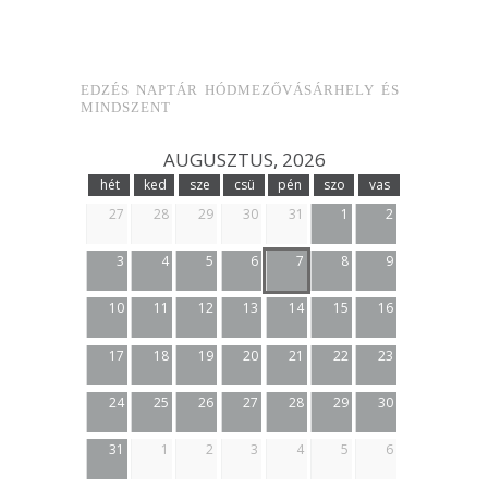
EDZÉS NAPTÁR HÓDMEZŐVÁSÁRHELY ÉS
MINDSZENT
AUGUSZTUS, 2026
hét
ked
sze
csü
pén
szo
vas
27
28
29
30
31
1
2
3
4
5
6
7
8
9
10
11
12
13
14
15
16
17
18
19
20
21
22
23
24
25
26
27
28
29
30
31
1
2
3
4
5
6