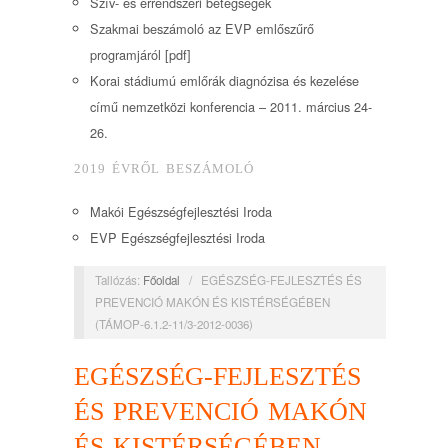
Szív- és érrendszeri betegségek
Szakmai beszámoló az EVP emlőszűrő
programjáról [pdf]
Korai stádiumú emlőrák diagnózisa és kezelése
című nemzetközi konferencia – 2011. március 24-
26.
2019 ÉVRŐL BESZÁMOLÓ
Makói Egészségfejlesztési Iroda
EVP Egészségfejlesztési Iroda
Tallózás:
Főoldal
/
EGÉSZSÉG-FEJLESZTÉS ÉS
PREVENCIÓ MAKÓN ÉS KISTÉRSÉGÉBEN
(TÁMOP-6.1.2-11/3-2012-0036)
EGÉSZSÉG-FEJLESZTÉS
ÉS PREVENCIÓ MAKÓN
ÉS KISTÉRSÉGÉBEN