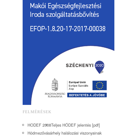
FELMÉRÉSEK
HODEF 2008
Teljes HÓDEF jelentés [pdf]
Hódmezővásárhely halálozási viszonyainak