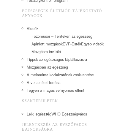
Testsúlykontroll program
EGÉSZSÉGES ÉLETMÓD TÁJÉKOZTATÓ
ANYAGOK
Videók
Főzőműsor – Terítéken az egészség
Ajánlott mozgások
EVP-Esték
Egyéb videók
Mozgásra invitáló
Tippek az egészséges táplálkozásra
Mozgásban az egészség
A melanóma kockázatának csökkentése
A víz az élet forrása
Tegyen a magas vérnyomás ellen!
SZAKTERÜLETEK
Lelki egészség
WHO Egészségváros
JELENTKEZÉS AZ EVEZŐPADOS
BAJNOKSÁGRA