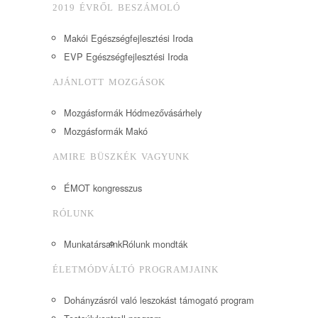
2019 ÉVRŐL BESZÁMOLÓ
Makói Egészségfejlesztési Iroda
EVP Egészségfejlesztési Iroda
AJÁNLOTT MOZGÁSOK
Mozgásformák Hódmezővásárhely
Mozgásformák Makó
AMIRE BÜSZKÉK VAGYUNK
ÉMOT kongresszus
RÓLUNK
Munkatársaink
Rólunk mondták
ÉLETMÓDVÁLTÓ PROGRAMJAINK
Dohányzásról való leszokást támogató program