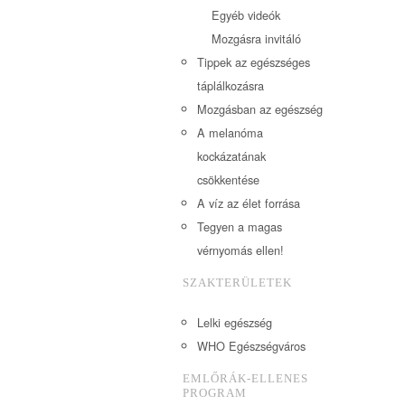
Egyéb videók
Mozgásra invitáló
Tippek az egészséges
táplálkozásra
Mozgásban az egészség
A melanóma
kockázatának
csökkentése
A víz az élet forrása
Tegyen a magas
vérnyomás ellen!
SZAKTERÜLETEK
Lelki egészség
WHO Egészségváros
EMLŐRÁK-ELLENES
PROGRAM