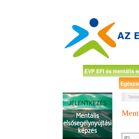
EVP EFI és mentális e
Egészs
Tallózá
Mentá