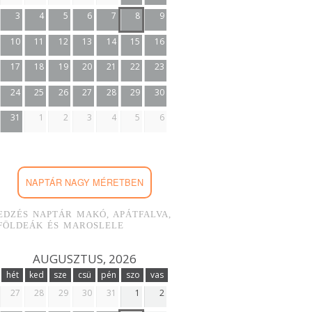
3
4
5
6
7
8
9
10
11
12
13
14
15
16
17
18
19
20
21
22
23
24
25
26
27
28
29
30
31
1
2
3
4
5
6
NAPTÁR NAGY MÉRETBEN
EDZÉS NAPTÁR MAKÓ, APÁTFALVA,
FÖLDEÁK ÉS MAROSLELE
AUGUSZTUS, 2026
hét
ked
sze
csü
pén
szo
vas
27
28
29
30
31
1
2