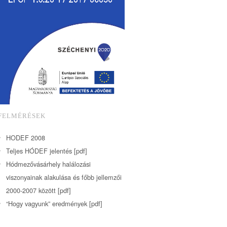
FELMÉRÉSEK
HODEF 2008
Teljes HÓDEF jelentés [pdf]
Hódmezővásárhely halálozási
viszonyainak alakulása és főbb jellemzői
2000-2007 között [pdf]
“Hogy vagyunk” eredmények [pdf]