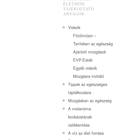
ÉLETMÓD
TÁJÉKOZTATÓ
ANYAGOK
Videók
Főzőműsor –
Terítéken az egészség
Ajánlott mozgások
EVP-Esték
Egyéb videók
Mozgásra invitáló
Tippek az egészséges
táplálkozásra
Mozgásban az egészség
A melanóma
kockázatának
csökkentése
A víz az élet forrása