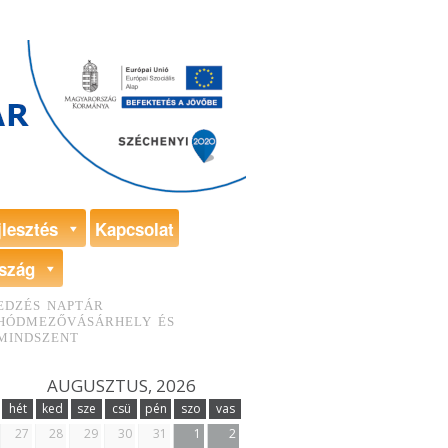
jlesztés
Kapcsolat
szág
EDZÉS NAPTÁR
HÓDMEZŐVÁSÁRHELY ÉS
MINDSZENT
AUGUSZTUS, 2026
hét
ked
sze
csü
pén
szo
vas
27
28
29
30
31
1
2