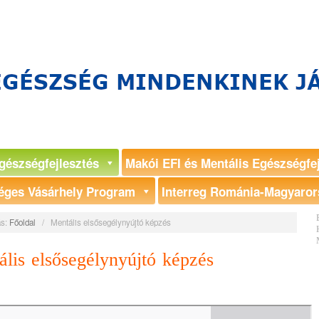
gészségfejlesztés
Makói EFI és Mentális Egészségfe
éges Vásárhely Program
Interreg Románia-Magyaror
s:
Főoldal
/
Mentális elsősegélynyújtó képzés
lis elsősegélynyújtó képzés