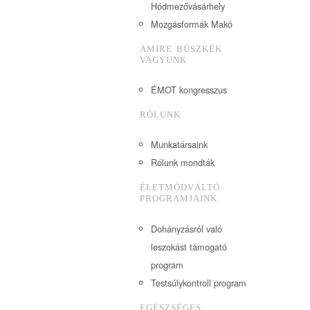
Hódmezővásárhely
Mozgásformák Makó
AMIRE BÜSZKÉK
VAGYUNK
ÉMOT kongresszus
RÓLUNK
Munkatársaink
Rólunk mondták
ÉLETMÓDVÁLTÓ
PROGRAMJAINK
Dohányzásról való
leszokást támogató
program
Testsúlykontroll program
EGÉSZSÉGES