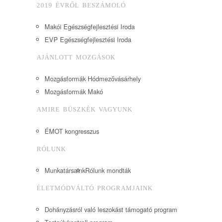
2019 ÉVRŐL BESZÁMOLÓ
Makói Egészségfejlesztési Iroda
EVP Egészségfejlesztési Iroda
AJÁNLOTT MOZGÁSOK
Mozgásformák Hódmezővásárhely
Mozgásformák Makó
AMIRE BÜSZKÉK VAGYUNK
ÉMOT kongresszus
RÓLUNK
Munkatársaink
Rólunk mondták
ÉLETMÓDVÁLTÓ PROGRAMJAINK
Dohányzásról való leszokást támogató program