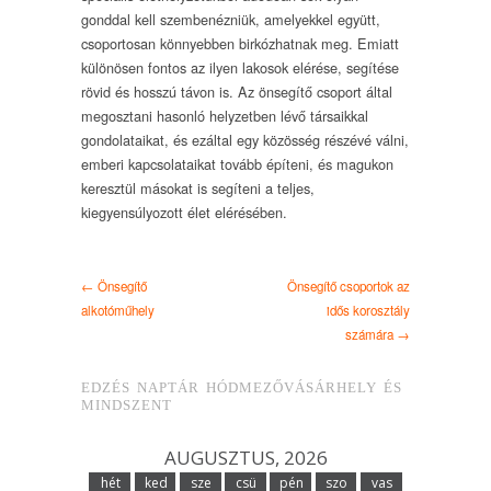
gonddal kell szembenézniük, amelyekkel együtt,
csoportosan könnyebben birkózhatnak meg. Emiatt
különösen fontos az ilyen lakosok elérése, segítése
rövid és hosszú távon is. Az önsegítő csoport által
megosztani hasonló helyzetben lévő társaikkal
gondolataikat, és ezáltal egy közösség részévé válni,
emberi kapcsolataikat tovább építeni, és magukon
keresztül másokat is segíteni a teljes,
kiegyensúlyozott élet elérésében.
← Önsegítő
Önsegítő csoportok az
alkotóműhely
idős korosztály
számára →
EDZÉS NAPTÁR HÓDMEZŐVÁSÁRHELY ÉS
MINDSZENT
AUGUSZTUS, 2026
hét
ked
sze
csü
pén
szo
vas