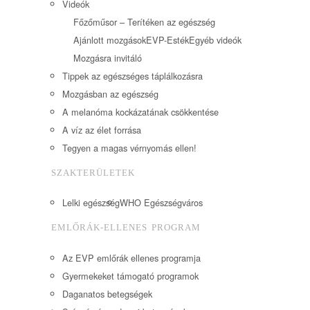
Videók
Főzőműsor – Terítéken az egészség
Ajánlott mozgások
EVP-Esték
Egyéb videók
Mozgásra invitáló
Tippek az egészséges táplálkozásra
Mozgásban az egészség
A melanóma kockázatának csökkentése
A víz az élet forrása
Tegyen a magas vérnyomás ellen!
SZAKTERÜLETEK
Lelki egészség
WHO Egészségváros
EMLŐRÁK-ELLENES PROGRAM
Az EVP emlőrák ellenes programja
Gyermekeket támogató programok
Daganatos betegségek