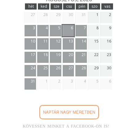
hét
ked
sze
csü
pén
szo
vas
27
28
29
30
31
1
2
3
4
5
6
7
8
9
10
11
12
13
14
15
16
17
18
19
20
21
22
23
24
25
26
27
28
29
30
31
1
2
3
4
5
6
NAPTÁR NAGY MÉRETBEN
KÖVESSEN MINKET A FACEBOOK-ON IS!