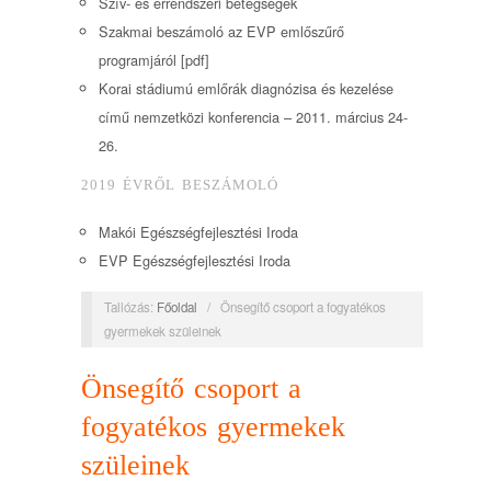
Szív- és érrendszeri betegségek
Szakmai beszámoló az EVP emlőszűrő
programjáról [pdf]
Korai stádiumú emlőrák diagnózisa és kezelése
című nemzetközi konferencia – 2011. március 24-
26.
2019 ÉVRŐL BESZÁMOLÓ
Makói Egészségfejlesztési Iroda
EVP Egészségfejlesztési Iroda
Tallózás:
Főoldal
/
Önsegítő csoport a fogyatékos
gyermekek szüleinek
Önsegítő csoport a
fogyatékos gyermekek
szüleinek