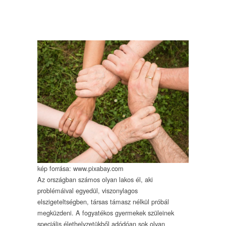
kép forrása: www.pixabay.com
Az országban számos olyan lakos él, aki
problémáival egyedül, viszonylagos
elszigeteltségben, társas támasz nélkül próbál
megküzdeni. A fogyatékos gyermekek szüleinek
speciális élethelyzetükből adódóan sok olyan