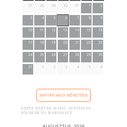
27
28
29
30
31
1
2
3
4
5
6
7
8
9
10
11
12
13
14
15
16
17
18
19
20
21
22
23
24
25
26
27
28
29
30
31
1
2
3
4
5
6
NAPTÁR NAGY MÉRETBEN
EDZÉS NAPTÁR MAKÓ, APÁTFALVA,
FÖLDEÁK ÉS MAROSLELE
AUGUSZTUS, 2026