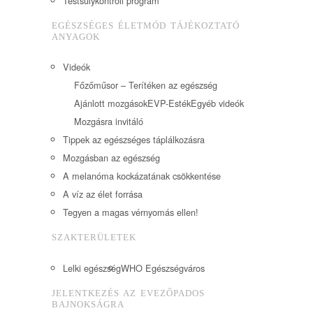
Testsúlykontroll program
EGÉSZSÉGES ÉLETMÓD TÁJÉKOZTATÓ
ANYAGOK
Videók
Főzőműsor – Terítéken az egészség
Ajánlott mozgások
EVP-Esték
Egyéb videók
Mozgásra invitáló
Tippek az egészséges táplálkozásra
Mozgásban az egészség
A melanóma kockázatának csökkentése
A víz az élet forrása
Tegyen a magas vérnyomás ellen!
SZAKTERÜLETEK
Lelki egészség
WHO Egészségváros
JELENTKEZÉS AZ EVEZŐPADOS
BAJNOKSÁGRA