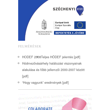
FELMÉRÉSEK
HODEF 2008
Teljes HÓDEF jelentés [pdf]
Hódmezővásárhely halálozási viszonyainak
alakulása és főbb jellemzői 2000-2007 között
[pdf]
“Hogy vagyunk” eredmények [pdf]