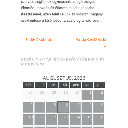
szervez, segítenek egymásnak az egészséges
életmód, mozgás és étkezés mindennapokba
illesztésénél, ezen felül célunk az időskori magány
csökkentése a különböző társas programok révén.
← Szülők Akadémiája
Válság Kezelő Naptár
→
EDZÉS NAPTÁR HÓDMEZŐVÁSÁRHELY ÉS
MINDSZENT
AUGUSZTUS, 2026
hét
ked
sze
csü
pén
szo
vas
27
28
29
30
31
1
2
3
4
5
6
7
8
9
10
11
12
13
14
15
16