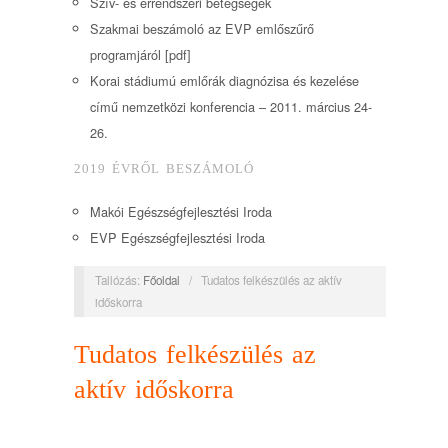
Szív- és érrendszeri betegségek
Szakmai beszámoló az EVP emlőszűrő
programjáról [pdf]
Korai stádiumú emlőrák diagnózisa és kezelése
című nemzetközi konferencia – 2011. március 24-
26.
2019 ÉVRŐL BESZÁMOLÓ
Makói Egészségfejlesztési Iroda
EVP Egészségfejlesztési Iroda
Tallózás:
Főoldal
/
Tudatos felkészülés az aktív
időskorra
Tudatos felkészülés az
aktív időskorra