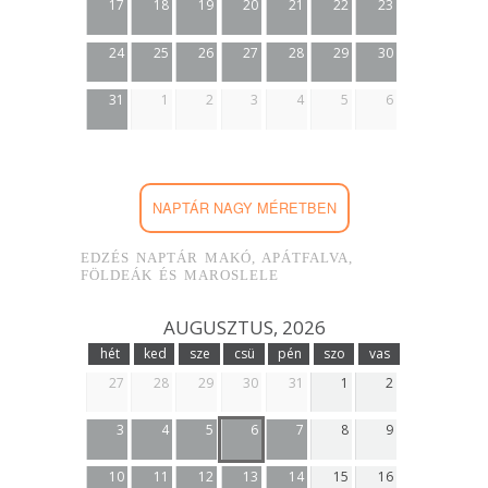
17
18
19
20
21
22
23
24
25
26
27
28
29
30
31
1
2
3
4
5
6
NAPTÁR NAGY MÉRETBEN
EDZÉS NAPTÁR MAKÓ, APÁTFALVA,
FÖLDEÁK ÉS MAROSLELE
AUGUSZTUS, 2026
hét
ked
sze
csü
pén
szo
vas
27
28
29
30
31
1
2
3
4
5
6
7
8
9
10
11
12
13
14
15
16