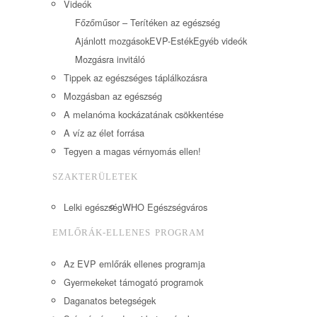
Videók
Főzőműsor – Terítéken az egészség
Ajánlott mozgások
EVP-Esték
Egyéb videók
Mozgásra invitáló
Tippek az egészséges táplálkozásra
Mozgásban az egészség
A melanóma kockázatának csökkentése
A víz az élet forrása
Tegyen a magas vérnyomás ellen!
SZAKTERÜLETEK
Lelki egészség
WHO Egészségváros
EMLŐRÁK-ELLENES PROGRAM
Az EVP emlőrák ellenes programja
Gyermekeket támogató programok
Daganatos betegségek