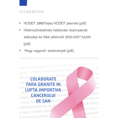
FELMÉRÉSEK
HODEF 2008
Teljes HÓDEF jelentés [pdf]
Hódmezővásárhely halálozási viszonyainak
alakulása és főbb jellemzői 2000-2007 között
[pdf]
“Hogy vagyunk” eredmények [pdf]