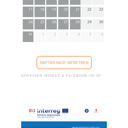
17
18
19
20
21
22
23
24
25
26
27
28
29
30
31
1
2
3
4
5
6
NAPTÁR NAGY MÉRETBEN
KÖVESSEN MINKET A FACEBOOK-ON IS!