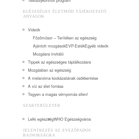
Testsúlykontroll program
EGÉSZSÉGES ÉLETMÓD TÁJÉKOZTATÓ
ANYAGOK
Videók
Főzőműsor – Terítéken az egészség
Ajánlott mozgások
EVP-Esték
Egyéb videók
Mozgásra invitáló
Tippek az egészséges táplálkozásra
Mozgásban az egészség
A melanóma kockázatának csökkentése
A víz az élet forrása
Tegyen a magas vérnyomás ellen!
SZAKTERÜLETEK
Lelki egészség
WHO Egészségváros
JELENTKEZÉS AZ EVEZŐPADOS
BAJNOKSÁGRA