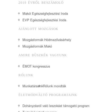
2019 ÉVRŐL BESZÁMOLÓ
Makói Egészségfejlesztési Iroda
EVP Egészségfejlesztési Iroda
AJÁNLOTT MOZGÁSOK
Mozgásformák Hódmezővásárhely
Mozgásformák Makó
AMIRE BÜSZKÉK VAGYUNK
ÉMOT kongresszus
RÓLUNK
Munkatársaink
Rólunk mondták
ÉLETMÓDVÁLTÓ PROGRAMJAINK
Dohányzásról való leszokást támogató program