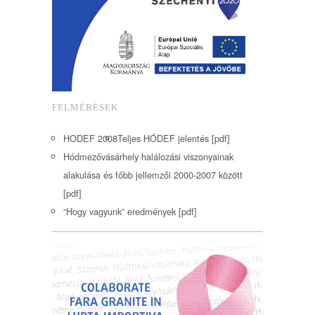
FELMÉRÉSEK
HODEF 2008
Teljes HÓDEF jelentés [pdf]
Hódmezővásárhely halálozási viszonyainak
alakulása és főbb jellemzői 2000-2007 között
[pdf]
“Hogy vagyunk” eredmények [pdf]