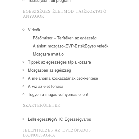
Testsúlykontroll program
EGÉSZSÉGES ÉLETMÓD TÁJÉKOZTATÓ
ANYAGOK
Videók
Főzőműsor – Terítéken az egészség
Ajánlott mozgások
EVP-Esték
Egyéb videók
Mozgásra invitáló
Tippek az egészséges táplálkozásra
Mozgásban az egészség
A melanóma kockázatának csökkentése
A víz az élet forrása
Tegyen a magas vérnyomás ellen!
SZAKTERÜLETEK
Lelki egészség
WHO Egészségváros
JELENTKEZÉS AZ EVEZŐPADOS
BAJNOKSÁGRA