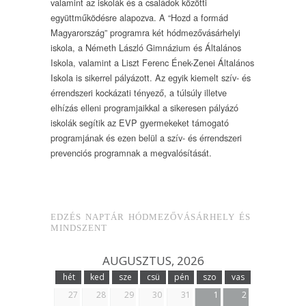
valamint az iskolák és a családok közötti
együttműködésre alapozva. A “Hozd a formád
Magyarország” programra két hódmezővásárhelyi
iskola, a Németh László Gimnázium és Általános
Iskola, valamint a Liszt Ferenc Ének-Zenei Általános
Iskola is sikerrel pályázott. Az egyik kiemelt szív- és
érrendszeri kockázati tényező, a túlsúly illetve
elhízás elleni programjaikkal a sikeresen pályázó
iskolák segítik az EVP gyermekeket támogató
programjának és ezen belül a szív- és érrendszeri
prevenciós programnak a megvalósítását.
EDZÉS NAPTÁR HÓDMEZŐVÁSÁRHELY ÉS
MINDSZENT
AUGUSZTUS, 2026
hét
ked
sze
csü
pén
szo
vas
27
28
29
30
31
1
2