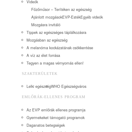
Videók
Főzőműsor – Terítéken az egészség
Ajánlott mozgások
EVP-Esték
Egyéb videók
Mozgásra invitáló
Tippek az egészséges táplálkozásra
Mozgásban az egészség
A melanóma kockázatának csökkentése
A víz az élet forrása
Tegyen a magas vérnyomás ellen!
SZAKTERÜLETEK
Lelki egészség
WHO Egészségváros
EMLŐRÁK-ELLENES PROGRAM
Az EVP emlőrák ellenes programja
Gyermekeket támogató programok
Daganatos betegségek