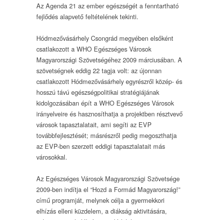
Az Agenda 21 az ember egészségét a fenntartható
fejlődés alapvető feltételének tekinti.
Hódmezővásárhely Csongrád megyében elsőként
csatlakozott a WHO Egészséges Városok
Magyarországi Szövetségéhez 2009 márciusában. A
szövetségnek eddig 22 tagja volt: az újonnan
csatlakozott Hódmezővásárhely egyrészről közép- és
hosszú távú egészségpolitikai stratégiájának
kidolgozásában épít a WHO Egészséges Városok
irányelveire és hasznosíthatja a projektben résztvevő
városok tapasztalatait, ami segíti az EVP
továbbfejlesztését; másrészről pedig megoszthatja
az EVP-ben szerzett eddigi tapasztalatait más
városokkal.
Az Egészséges Városok Magyarországi Szövetsége
2009-ben indítja el “Hozd a Formád Magyarország!”
című programját, melynek célja a gyermekkori
elhízás elleni küzdelem, a diákság aktivitására,