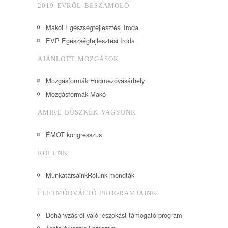
2019 ÉVRŐL BESZÁMOLÓ
Makói Egészségfejlesztési Iroda
EVP Egészségfejlesztési Iroda
AJÁNLOTT MOZGÁSOK
Mozgásformák Hódmezővásárhely
Mozgásformák Makó
AMIRE BÜSZKÉK VAGYUNK
ÉMOT kongresszus
RÓLUNK
Munkatársaink
Rólunk mondták
ÉLETMÓDVÁLTÓ PROGRAMJAINK
Dohányzásról való leszokást támogató program