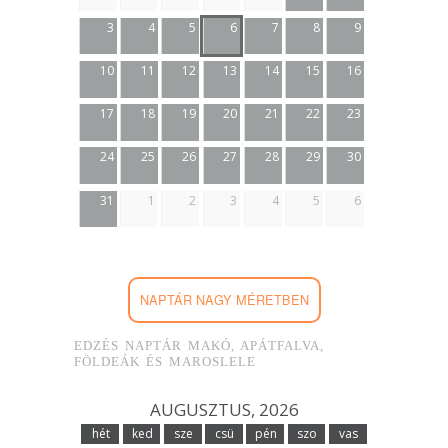
3
4
5
6
7
8
9
10
11
12
13
14
15
16
17
18
19
20
21
22
23
24
25
26
27
28
29
30
31
1
2
3
4
5
6
NAPTÁR NAGY MÉRETBEN
EDZÉS NAPTÁR MAKÓ, APÁTFALVA,
FÖLDEÁK ÉS MAROSLELE
AUGUSZTUS, 2026
hét
ked
sze
csü
pén
szo
vas