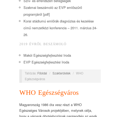
Szív- és érrendszeri betegségek
Szakmai beszámoló az EVP emlőszűrő
programjáról [pdf]
Korai stádiumú emlőrák diagnózisa és kezelése
című nemzetközi konferencia – 2011. március 24-
26.
2019 ÉVRŐL BESZÁMOLÓ
Makói Egészségfejlesztési Iroda
EVP Egészségfejlesztési Iroda
Tallózás:
Főoldal
/
Szakterületek
/
WHO
Egészségváros
WHO Egészségváros
Magyarország 1986 óta vesz részt a WHO
Egészséges Városok projektjében, melynek célja,
hogy a városok döntéshozóinak napirendjén az egyik