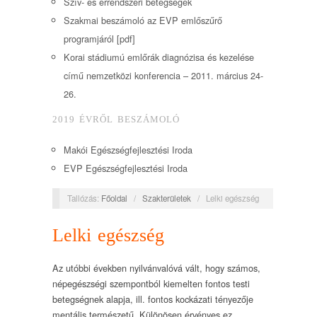
Szív- és érrendszeri betegségek
Szakmai beszámoló az EVP emlőszűrő
programjáról [pdf]
Korai stádiumú emlőrák diagnózisa és kezelése
című nemzetközi konferencia – 2011. március 24-
26.
2019 ÉVRŐL BESZÁMOLÓ
Makói Egészségfejlesztési Iroda
EVP Egészségfejlesztési Iroda
Tallózás:
Főoldal
/
Szakterületek
/
Lelki egészség
Lelki egészség
Az utóbbi években nyilvánvalóvá vált, hogy számos,
népegészségi szempontból kiemelten fontos testi
betegségnek alapja, ill. fontos kockázati tényezője
mentális természetű. Különösen érvényes ez