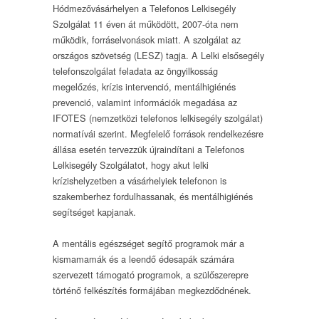
Hódmezővásárhelyen a Telefonos Lelkisegély
Szolgálat 11 éven át működött, 2007-óta nem
működik, forráselvonások miatt. A szolgálat az
országos szövetség (LESZ) tagja. A Lelki elsősegély
telefonszolgálat feladata az öngyilkosság
megelőzés, krízis intervenció, mentálhigiénés
prevenció, valamint információk megadása az
IFOTES (nemzetközi telefonos lelkisegély szolgálat)
normatívái szerint. Megfelelő források rendelkezésre
állása esetén tervezzük újraindítani a Telefonos
Lelkisegély Szolgálatot, hogy akut lelki
krízishelyzetben a vásárhelyiek telefonon is
szakemberhez fordulhassanak, és mentálhigiénés
segítséget kapjanak.
A mentális egészséget segítő programok már a
kismamamák és a leendő édesapák számára
szervezett támogató programok, a szülőszerepre
történő felkészítés formájában megkezdődnének.