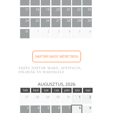
17
18
19
20
21
22
23
24
25
26
27
28
29
30
31
1
2
3
4
5
6
NAPTÁR NAGY MÉRETBEN
EDZÉS NAPTÁR MAKÓ, APÁTFALVA,
FÖLDEÁK ÉS MAROSLELE
AUGUSZTUS, 2026
hét
ked
sze
csü
pén
szo
vas
27
28
29
30
31
1
2
3
4
5
6
7
8
9