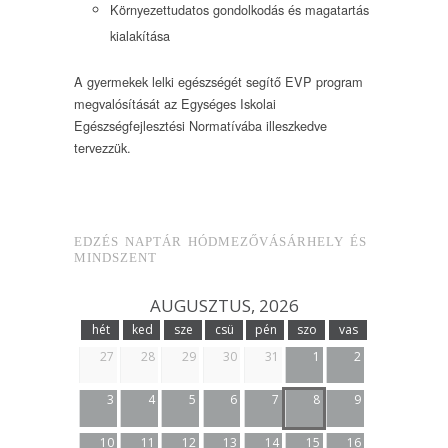
Környezettudatos gondolkodás és magatartás
kialakítása
A gyermekek lelki egészségét segítő EVP program
megvalósítását az Egységes Iskolai
Egészségfejlesztési Normatívába illeszkedve
tervezzük.
EDZÉS NAPTÁR HÓDMEZŐVÁSÁRHELY ÉS
MINDSZENT
AUGUSZTUS, 2026
hét
ked
sze
csü
pén
szo
vas
27
28
29
30
31
1
2
3
4
5
6
7
8
9
10
11
12
13
14
15
16