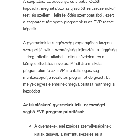
A szoptatás, az édesanya és a baba közötti
kapcsolat meghatározó az újszülött és csecsemőkori
testi és szellemi, lelki fejlődés szempontjából, ezért
a szoptatást támogató programok is az EVP részét
képezik.
A gyermekek lelki egészség programjában központi
szerepet játszik a személyiség-fejlesztés, a függőség
– drog, nikotin, alkohol – elleni küzdelem és a
környezettudatos nevelés. Mindhárom iskolai
programelemre az EVP mentális egészség
munkacsoportja részletes programot dolgozott ki,
melyek egyes elemeinek megvalósítása már meg is
kezdődött.
Az iskoláskorú gyermekek lelki egészségét
segítő EVP program prioritásai:
A gyermekek egészséges személyiségének
kialakításával, a konfliktuskezelés és a