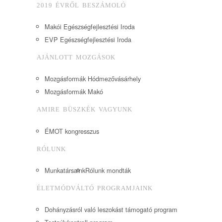
2019 ÉVRŐL BESZÁMOLÓ
Makói Egészségfejlesztési Iroda
EVP Egészségfejlesztési Iroda
AJÁNLOTT MOZGÁSOK
Mozgásformák Hódmezővásárhely
Mozgásformák Makó
AMIRE BÜSZKÉK VAGYUNK
ÉMOT kongresszus
RÓLUNK
Munkatársaink
Rólunk mondták
ÉLETMÓDVÁLTÓ PROGRAMJAINK
Dohányzásról való leszokást támogató program