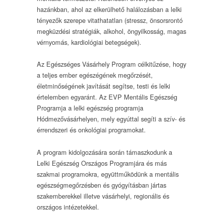
hazánkban, ahol az elkerülhető halálozásban a lelki
tényezők szerepe vitathatatlan (stressz, önsorsrontó
megküzdési stratégiák, alkohol, öngyilkosság, magas
vérnyomás, kardiológiai betegségek).
Az Egészséges Vásárhely Program célkitűzése, hogy
a teljes ember egészégének megőrzését,
életminőségének javítását segítse, testi és lelki
értelemben egyaránt. Az EVP Mentális Egészség
Programja a lelki egészség programja
Hódmezővásárhelyen, mely egyúttal segíti a szív- és
érrendszeri és onkológiai programokat.
A program kidolgozására során támaszkodunk a
Lelki Egészség Országos Programjára és más
szakmai programokra, együttműködünk a mentális
egészségmegőrzésben és gyógyításban jártas
szakemberekkel illetve vásárhelyi, regionális és
országos intézetekkel.