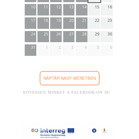
10
11
12
13
14
15
16
17
18
19
20
21
22
23
24
25
26
27
28
29
30
31
1
2
3
4
5
6
NAPTÁR NAGY MÉRETBEN
KÖVESSEN MINKET A FACEBOOK-ON IS!