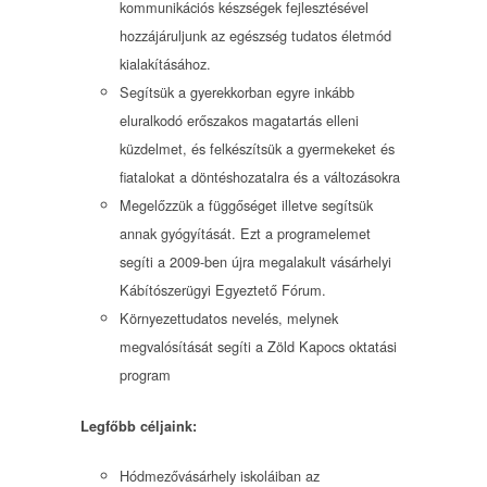
kommunikációs készségek fejlesztésével
hozzájáruljunk az egészség tudatos életmód
kialakításához.
Segítsük a gyerekkorban egyre inkább
eluralkodó erőszakos magatartás elleni
küzdelmet, és felkészítsük a gyermekeket és
fiatalokat a döntéshozatalra és a változásokra
Megelőzzük a függőséget illetve segítsük
annak gyógyítását. Ezt a programelemet
segíti a 2009-ben újra megalakult vásárhelyi
Kábítószerügyi Egyeztető Fórum.
Környezettudatos nevelés, melynek
megvalósítását segíti a Zöld Kapocs oktatási
program
Legfőbb céljaink:
Hódmezővásárhely iskoláiban az