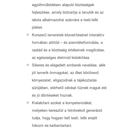
együttműködésen alapuló közösségek
fejlesztése, amely biztosítja a tanulók és az
iskola alkalmazottai számára a testi-lelki
jólétet.
Korszerű ismeretek közvetítésével interaktív
formában attitűd – és szemléletformálás, a
család és a közösség értékeinek megőrzése,
az egészséges életmód kialakítása.
Sikeres és elégedett emberek nevelése, akik
jól ismerik önmagukat, az őket körülvevő
környezetet, eligazodnak a tájékoztatás
sűrűjében, elérhető célokat tűznek maguk elé
és jó döntéseket hoznak.
Kialakítani azokat a kompetenciákat,
melyeken keresztül a felnövekvő generáció
tudja, hogy hogyan kell testi, lelki erejét
fokozni és karbantartani.