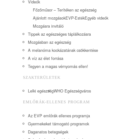
Videók
Főzőműsor – Terítéken az egészség
Ajánlott mozgások
EVP-Esték
Egyéb videók
Mozgásra invitáló
Tippek az egészséges táplálkozásra
Mozgásban az egészség
A melanóma kockázatának csökkentése
A víz az élet forrása
Tegyen a magas vérnyomás ellen!
SZAKTERÜLETEK
Lelki egészség
WHO Egészségváros
EMLŐRÁK-ELLENES PROGRAM
Az EVP emlőrák ellenes programja
Gyermekeket támogató programok
Daganatos betegségek