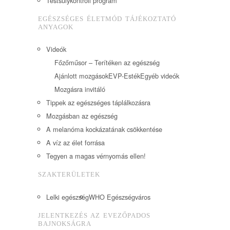
Testsúlykontroll program
EGÉSZSÉGES ÉLETMÓD TÁJÉKOZTATÓ
ANYAGOK
Videók
Főzőműsor – Terítéken az egészség
Ajánlott mozgások
EVP-Esték
Egyéb videók
Mozgásra invitáló
Tippek az egészséges táplálkozásra
Mozgásban az egészség
A melanóma kockázatának csökkentése
A víz az élet forrása
Tegyen a magas vérnyomás ellen!
SZAKTERÜLETEK
Lelki egészség
WHO Egészségváros
JELENTKEZÉS AZ EVEZŐPADOS
BAJNOKSÁGRA