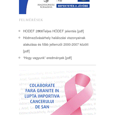
FELMÉRÉSEK
HODEF 2008
Teljes HÓDEF jelentés [pdf]
Hódmezővásárhely halálozási viszonyainak
alakulása és főbb jellemzői 2000-2007 között
[pdf]
“Hogy vagyunk” eredmények [pdf]