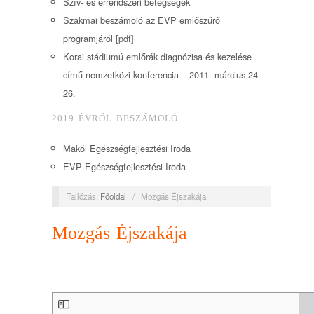
Szív- és érrendszeri betegségek
Szakmai beszámoló az EVP emlőszűrő
programjáról [pdf]
Korai stádiumú emlőrák diagnózisa és kezelése
című nemzetközi konferencia – 2011. március 24-
26.
2019 ÉVRŐL BESZÁMOLÓ
Makói Egészségfejlesztési Iroda
EVP Egészségfejlesztési Iroda
Tallózás:
Főoldal
/
Mozgás Éjszakája
Mozgás Éjszakája