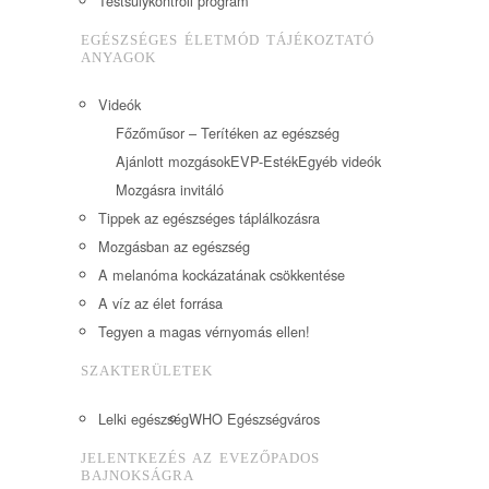
Testsúlykontroll program
EGÉSZSÉGES ÉLETMÓD TÁJÉKOZTATÓ
ANYAGOK
Videók
Főzőműsor – Terítéken az egészség
Ajánlott mozgások
EVP-Esték
Egyéb videók
Mozgásra invitáló
Tippek az egészséges táplálkozásra
Mozgásban az egészség
A melanóma kockázatának csökkentése
A víz az élet forrása
Tegyen a magas vérnyomás ellen!
SZAKTERÜLETEK
Lelki egészség
WHO Egészségváros
JELENTKEZÉS AZ EVEZŐPADOS
BAJNOKSÁGRA