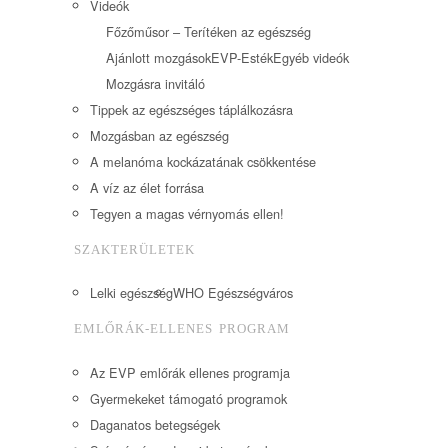
Videók
Főzőműsor – Terítéken az egészség
Ajánlott mozgások
EVP-Esték
Egyéb videók
Mozgásra invitáló
Tippek az egészséges táplálkozásra
Mozgásban az egészség
A melanóma kockázatának csökkentése
A víz az élet forrása
Tegyen a magas vérnyomás ellen!
SZAKTERÜLETEK
Lelki egészség
WHO Egészségváros
EMLŐRÁK-ELLENES PROGRAM
Az EVP emlőrák ellenes programja
Gyermekeket támogató programok
Daganatos betegségek