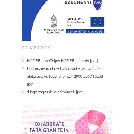
FELMÉRÉSEK
HODEF 2008
Teljes HÓDEF jelentés [pdf]
Hódmezővásárhely halálozási viszonyainak
alakulása és főbb jellemzői 2000-2007 között
[pdf]
“Hogy vagyunk” eredmények [pdf]