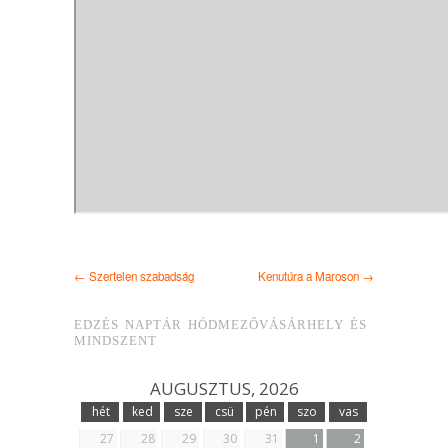
← Szertelen szabadság
Kenutúra a Maroson →
EDZÉS NAPTÁR HÓDMEZŐVÁSÁRHELY ÉS
MINDSZENT
AUGUSZTUS, 2026
hét
ked
sze
csü
pén
szo
vas
27
28
29
30
31
1
2