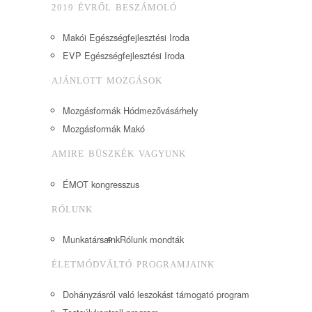
2019 ÉVRŐL BESZÁMOLÓ
Makói Egészségfejlesztési Iroda
EVP Egészségfejlesztési Iroda
AJÁNLOTT MOZGÁSOK
Mozgásformák Hódmezővásárhely
Mozgásformák Makó
AMIRE BÜSZKÉK VAGYUNK
ÉMOT kongresszus
RÓLUNK
Munkatársaink
Rólunk mondták
ÉLETMÓDVÁLTÓ PROGRAMJAINK
Dohányzásról való leszokást támogató program