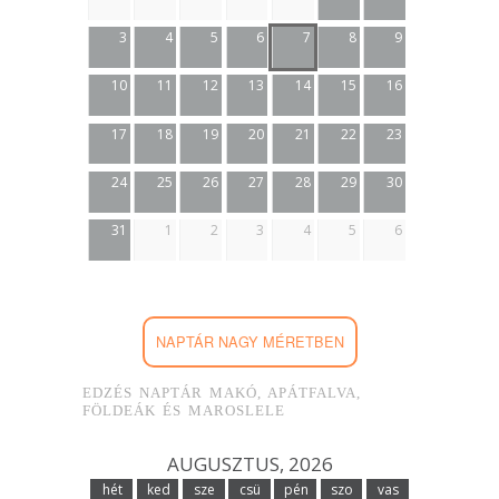
3
4
5
6
7
8
9
10
11
12
13
14
15
16
17
18
19
20
21
22
23
24
25
26
27
28
29
30
31
1
2
3
4
5
6
NAPTÁR NAGY MÉRETBEN
EDZÉS NAPTÁR MAKÓ, APÁTFALVA,
FÖLDEÁK ÉS MAROSLELE
AUGUSZTUS, 2026
hét
ked
sze
csü
pén
szo
vas