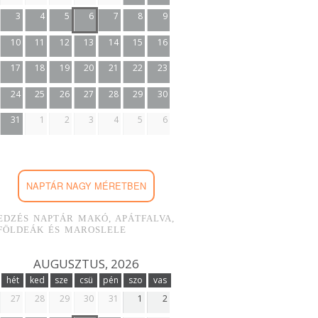
3
4
5
6
7
8
9
10
11
12
13
14
15
16
17
18
19
20
21
22
23
24
25
26
27
28
29
30
31
1
2
3
4
5
6
NAPTÁR NAGY MÉRETBEN
EDZÉS NAPTÁR MAKÓ, APÁTFALVA,
FÖLDEÁK ÉS MAROSLELE
AUGUSZTUS, 2026
hét
ked
sze
csü
pén
szo
vas
27
28
29
30
31
1
2