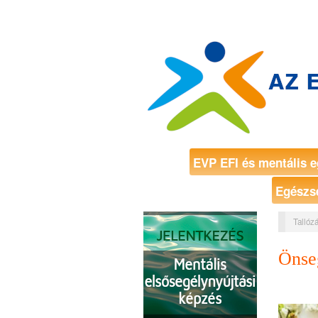
EVP EFI és mentális e
Egészs
Tallózá
Önse