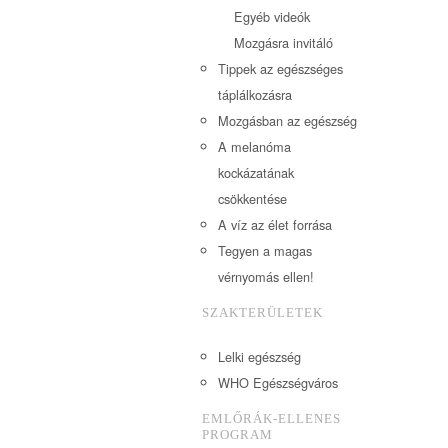
Egyéb videók
Mozgásra invitáló
Tippek az egészséges
táplálkozásra
Mozgásban az egészség
A melanóma
kockázatának
csökkentése
A víz az élet forrása
Tegyen a magas
vérnyomás ellen!
SZAKTERÜLETEK
Lelki egészség
WHO Egészségváros
EMLŐRÁK-ELLENES
PROGRAM