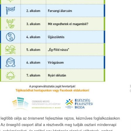
 legfőbb célja az önismeret fejlesztése rajzos, kézműves foglalkozásokon
. Az önsegítő csoport által a résztvevők meg tudják osztani mindennapi
t, nehézségeiket, és ezáltal egy közösség részévé válhatnak, emberi