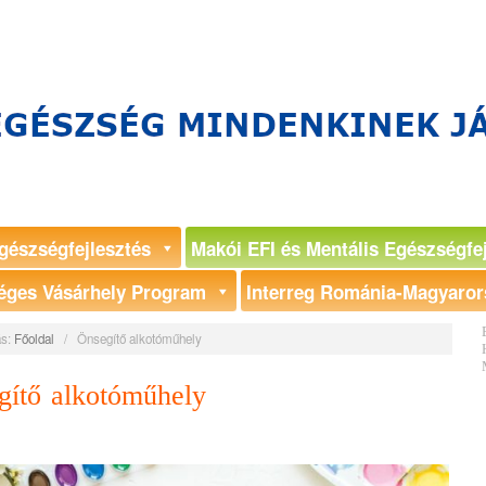
gészségfejlesztés
Makói EFI és Mentális Egészségfe
éges Vásárhely Program
Interreg Románia-Magyaror
s:
Főoldal
/
Önsegítő alkotóműhely
gítő alkotóműhely