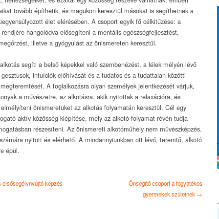
aikat tovább építhetik, és magukon keresztül másokat is segíthetnek a
kiegyensúlyozott élet elérésében. A csoport egyik fő célkitűzése: a
 rendjére hangolódva elősegíteni a mentális egészségfejlesztést,
egőrzést, illetve a gyógyulást az önismereten keresztül.
 alkotás segíti a belső képekkel való szembenézést, a lélek mélyén lévő
gesztusok, intuíciók előhívását és a tudatos és a tudattalan közötti
 megteremtését. A foglalkozásra olyan személyek jelentkezését várjuk,
onyak a művészetre, az alkotásra, akik nyitottak a relaxációra, és
 elmélyíteni önismeretüket az alkotás folyamatán keresztül. Cél egy
ogató aktív közösség kiépítése, mely az alkotó folyamat révén tudja
ámogatásban részesíteni. Az önismereti alkotóműhely nem művészképzés.
számára nyitott és elérhető. A mindannyiunkban ott lévő, teremtő, alkotó
e épül.
 elsősegélynyújtó képzés
Önsegítő csoport a fogyatékos
gyermekek szüleinek →