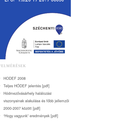
FELMÉRÉSEK
HODEF 2008
Teljes HÓDEF jelentés [pdf]
Hódmezővásárhely halálozási
viszonyainak alakulása és főbb jellemzői
2000-2007 között [pdf]
“Hogy vagyunk” eredmények [pdf]