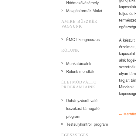
Hódmezővásárhely
kapcsolat
Mozgásformák Makó
teljes és 
természet
AMIRE BÜSZKÉK
egészségm
VAGYUNK
ÉMOT kongresszus
A készült
érzelmek, 
RÓLUNK
kapcsolat
akik fogék
Munkatársaink
szeretnék
Rólunk mondták
olyan tám
tagjait t
ÉLETMÓDVÁLTÓ
Mindenki 
PROGRAMJAINK
képességr
Dohányzásról való
leszokást támogató
← Mentális
program
Testsúlykontroll program
EGÉSZSÉGES