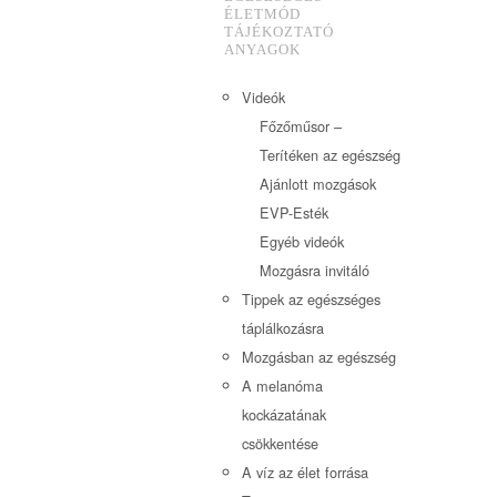
ÉLETMÓD
TÁJÉKOZTATÓ
ANYAGOK
Videók
Főzőműsor –
Terítéken az egészség
Ajánlott mozgások
EVP-Esték
Egyéb videók
Mozgásra invitáló
Tippek az egészséges
táplálkozásra
Mozgásban az egészség
A melanóma
kockázatának
csökkentése
A víz az élet forrása