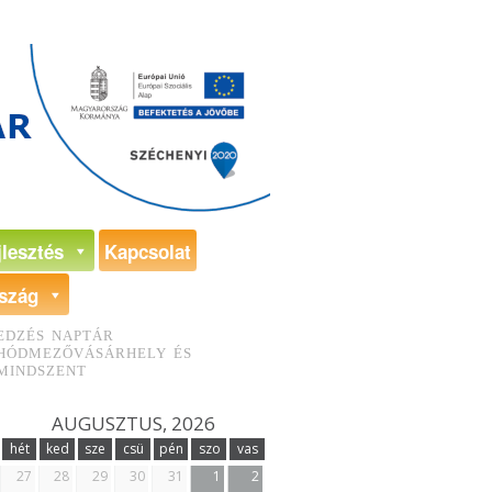
jlesztés
Kapcsolat
szág
EDZÉS NAPTÁR
HÓDMEZŐVÁSÁRHELY ÉS
MINDSZENT
AUGUSZTUS, 2026
hét
ked
sze
csü
pén
szo
vas
27
28
29
30
31
1
2