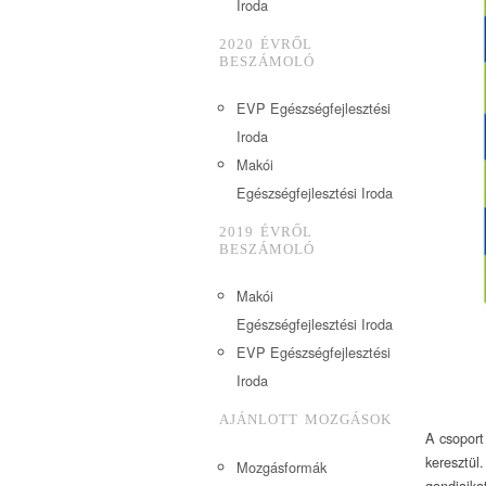
Iroda
2020 ÉVRŐL
BESZÁMOLÓ
EVP Egészségfejlesztési
Iroda
Makói
Egészségfejlesztési Iroda
2019 ÉVRŐL
BESZÁMOLÓ
Makói
Egészségfejlesztési Iroda
EVP Egészségfejlesztési
Iroda
AJÁNLOTT MOZGÁSOK
A csoport
keresztül
Mozgásformák
gondjaika