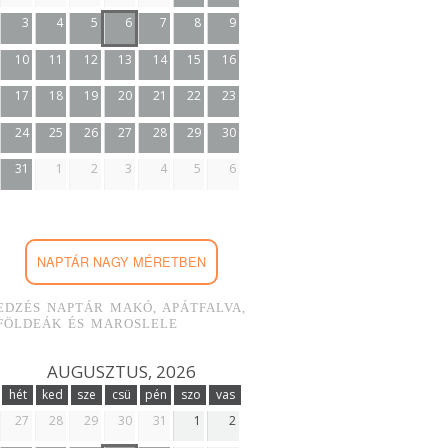
3
4
5
6
7
8
9
10
11
12
13
14
15
16
17
18
19
20
21
22
23
24
25
26
27
28
29
30
31
1
2
3
4
5
6
NAPTÁR NAGY MÉRETBEN
EDZÉS NAPTÁR MAKÓ, APÁTFALVA,
FÖLDEÁK ÉS MAROSLELE
AUGUSZTUS, 2026
hét
ked
sze
csü
pén
szo
vas
27
28
29
30
31
1
2