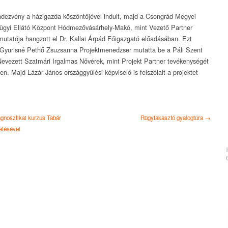
ndezvény a házigazda köszöntőjével indult, majd a Csongrád Megyei
gyi Ellátó Központ Hódmezővásárhely-Makó, mint Vezető Partner
mutatója hangzott el Dr. Kallai Árpád Főigazgató előadásában. Ezt
Gyurisné Pethő Zsuzsanna Projektmenedzser mutatta be a Páli Szent
Nevezett Szatmári Irgalmas Nővérek, mint Projekt Partner tevékenységét
en. Majd Lázár János országgyűlési képviselő is felszólalt a projektet
nosztikai kurzus Tabár
Rügyfakasztó gyalogtúra →
etésével