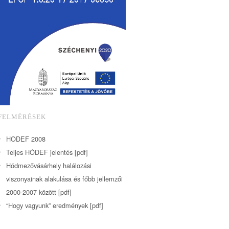
FELMÉRÉSEK
HODEF 2008
Teljes HÓDEF jelentés [pdf]
Hódmezővásárhely halálozási
viszonyainak alakulása és főbb jellemzői
2000-2007 között [pdf]
“Hogy vagyunk” eredmények [pdf]