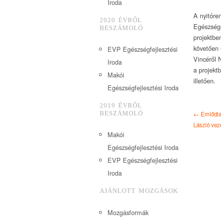
Iroda
A nyitóre
2020 ÉVRŐL
Egészségü
BESZÁMOLÓ
projektbe
követően 
EVP Egészségfejlesztési
Vincéről 
Iroda
a projektb
Makói
illetően.
Egészségfejlesztési Iroda
2019 ÉVRŐL
← Emlődiag
BESZÁMOLÓ
László vez
Makói
Egészségfejlesztési Iroda
EVP Egészségfejlesztési
Iroda
AJÁNLOTT MOZGÁSOK
Mozgásformák