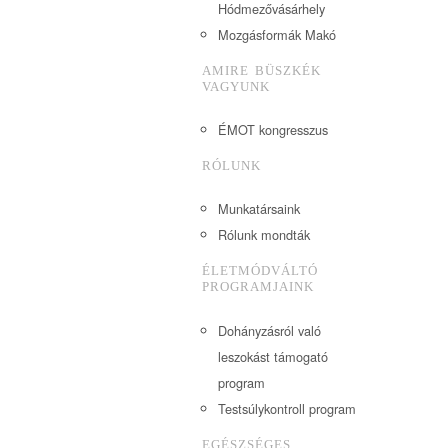
Hódmezővásárhely
Mozgásformák Makó
AMIRE BÜSZKÉK
VAGYUNK
ÉMOT kongresszus
RÓLUNK
Munkatársaink
Rólunk mondták
ÉLETMÓDVÁLTÓ
PROGRAMJAINK
Dohányzásról való
leszokást támogató
program
Testsúlykontroll program
EGÉSZSÉGES