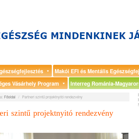
gészségfejlesztés
Makói EFI és Mentális Egészségfe
éges Vásárhely Program
Interreg Románia-Magyaror
s:
Főoldal
/
Partneri szintű projektnyitó rendezvény
eri szintű projektnyitó rendezvény