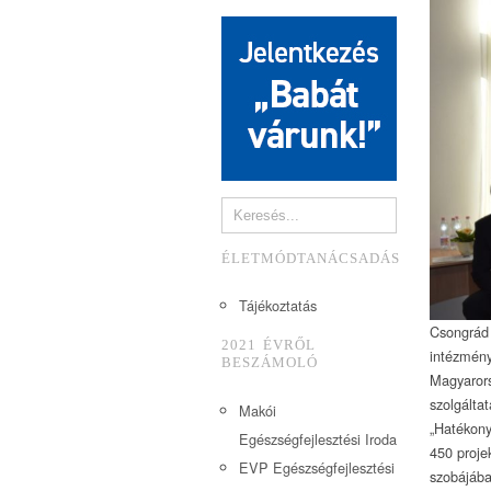
ÉLETMÓDTANÁCSADÁS
Tájékoztatás
Csongrád
2021 ÉVRŐL
intézmén
BESZÁMOLÓ
Magyaror
szolgálta
Makói
„Hatékony
Egészségfejlesztési Iroda
450 proje
EVP Egészségfejlesztési
szobájába