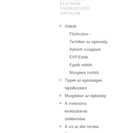
ÉLETMÓD
TÁJÉKOZTATÓ
ANYAGOK
Videók
Főzőműsor –
Terítéken az egészség
Ajánlott mozgások
EVP-Esték
Egyéb videók
Mozgásra invitáló
Tippek az egészséges
táplálkozásra
Mozgásban az egészség
A melanóma
kockázatának
csökkentése
A víz az élet forrása