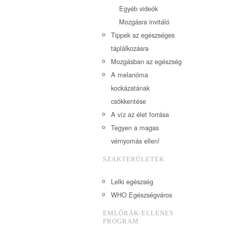
Egyéb videók
Mozgásra invitáló
Tippek az egészséges
táplálkozásra
Mozgásban az egészség
A melanóma
kockázatának
csökkentése
A víz az élet forrása
Tegyen a magas
vérnyomás ellen!
SZAKTERÜLETEK
Lelki egészség
WHO Egészségváros
EMLŐRÁK-ELLENES
PROGRAM