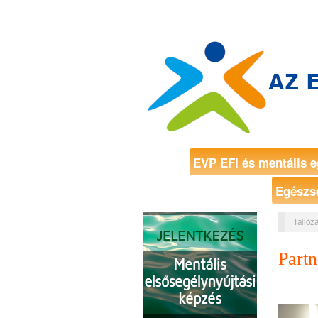
EVP EFI és mentális e
Egészs
Tallózá
Partn