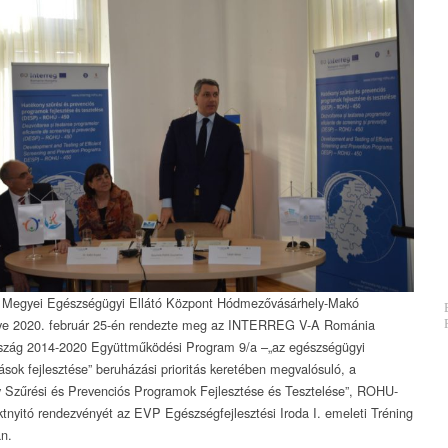
 Megyei Egészségügyi Ellátó Központ Hódmezővásárhely-Makó
ye 2020. február 25-én rendezte meg az INTERREG V-A Románia
szág 2014-2020 Együttműködési Program 9/a –„az egészségügyi
tások fejlesztése” beruházási prioritás keretében megvalósuló, a
 Szűrési és Prevenciós Programok Fejlesztése és Tesztelése”, ROHU-
ktnyitó rendezvényét az EVP Egészségfejlesztési Iroda I. emeleti Tréning
n.