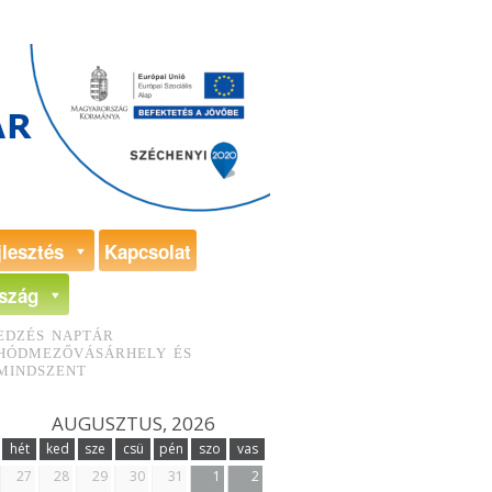
jlesztés
Kapcsolat
szág
EDZÉS NAPTÁR
HÓDMEZŐVÁSÁRHELY ÉS
MINDSZENT
AUGUSZTUS, 2026
hét
ked
sze
csü
pén
szo
vas
27
28
29
30
31
1
2