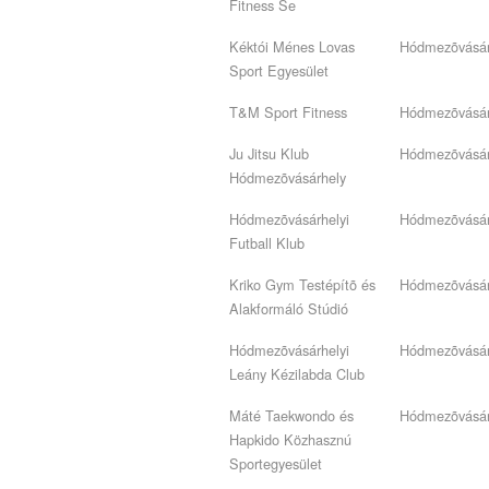
Fitness Se
Kéktói Ménes Lovas
Hódmezõvásár
Sport Egyesület
T&M Sport Fitness
Hódmezõvásár
Ju Jitsu Klub
Hódmezõvásár
Hódmezõvásárhely
Hódmezõvásárhelyi
Hódmezõvásár
Futball Klub
Kriko Gym Testépítõ és
Hódmezõvásár
Alakformáló Stúdió
Hódmezõvásárhelyi
Hódmezõvásár
Leány Kézilabda Club
Máté Taekwondo és
Hódmezõvásár
Hapkido Közhasznú
Sportegyesület