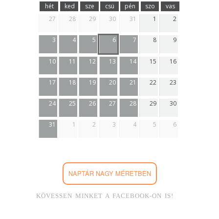
hét
ked
sze
csü
pén
szo
vas
27
28
29
30
31
1
2
3
4
5
6
7
8
9
10
11
12
13
14
15
16
17
18
19
20
21
22
23
24
25
26
27
28
29
30
31
1
2
3
4
5
6
NAPTÁR NAGY MÉRETBEN
KÖVESSEN MINKET A FACEBOOK-ON IS!