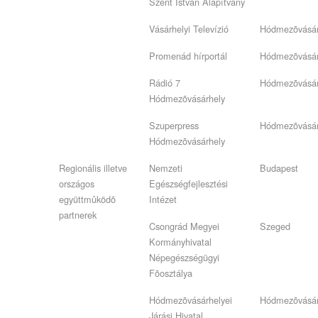
Szent István Alapítvány
Vásárhelyi Televízió
Hódmezõvásár
Promenád hírportál
Hódmezõvásár
Rádió 7
Hódmezõvásár
Hódmezõvásárhely
Szuperpress
Hódmezõvásár
Hódmezõvásárhely
Regionális illetve
Nemzeti
Budapest
országos
Egészségfejlesztési
együttmûködõ
Intézet
partnerek
Csongrád Megyei
Szeged
Kormányhivatal
Népegészségügyi
Fõosztálya
Hódmezõvásárhelyei
Hódmezõvásár
Járási Hivatal