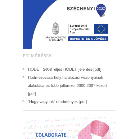
FELMÉRÉSEK
HODEF 2008
Teljes HÓDEF jelentés [pdf]
Hódmezővásárhely halálozási viszonyainak
alakulása és főbb jellemzői 2000-2007 között
[pdf]
“Hogy vagyunk” eredmények [pdf]