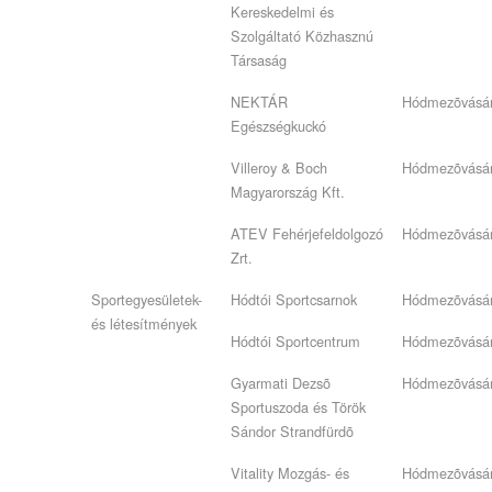
Kereskedelmi és
Szolgáltató Közhasznú
Társaság
NEKTÁR
Hódmezõvásár
Egészségkuckó
Villeroy & Boch
Hódmezõvásár
Magyarország Kft.
ATEV Fehérjefeldolgozó
Hódmezõvásár
Zrt.
Sportegyesületek-
Hódtói Sportcsarnok
Hódmezõvásár
és létesítmények
Hódtói Sportcentrum
Hódmezõvásár
Gyarmati Dezsõ
Hódmezõvásár
Sportuszoda és Török
Sándor Strandfürdõ
Vitality Mozgás- és
Hódmezõvásár