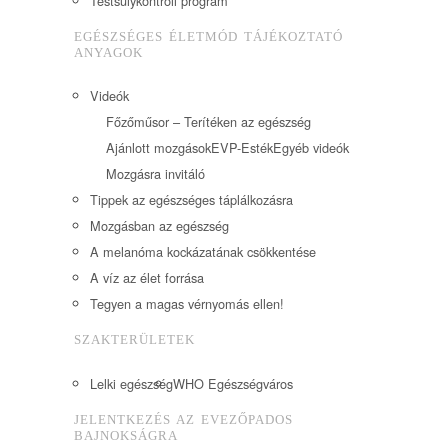
Testsúlykontroll program
EGÉSZSÉGES ÉLETMÓD TÁJÉKOZTATÓ
ANYAGOK
Videók
Főzőműsor – Terítéken az egészség
Ajánlott mozgások
EVP-Esték
Egyéb videók
Mozgásra invitáló
Tippek az egészséges táplálkozásra
Mozgásban az egészség
A melanóma kockázatának csökkentése
A víz az élet forrása
Tegyen a magas vérnyomás ellen!
SZAKTERÜLETEK
Lelki egészség
WHO Egészségváros
JELENTKEZÉS AZ EVEZŐPADOS
BAJNOKSÁGRA