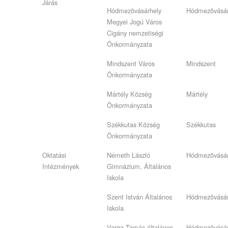
Járás
Hódmezõvásárhely
Hódmezõvásár
Megyei Jogú Város
Cigány nemzetiségi
Önkormányzata
Mindszent Város
Mindszent
Önkormányzata
Mártély Község
Mártély
Önkormányzata
Székkutas Község
Székkutas
Önkormányzata
Oktatási
Németh László
Hódmezõvásár
Intézmények
Gimnázium, Általános
Iskola
Szent István Általános
Hódmezõvásár
Iskola
Varga Tamás általános
Hódmezõvásár