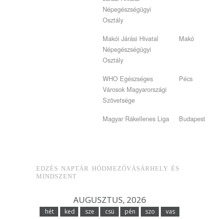
Népegészségügyi
Osztály
Makói Járási Hivatal
Makó
Népegészségügyi
Osztály
WHO Egészséges
Pécs
Városok Magyarországi
Szövetsége
Magyar Rákellenes Liga
Budapest
EDZÉS NAPTÁR HÓDMEZŐVÁSÁRHELY ÉS
MINDSZENT
AUGUSZTUS, 2026
hét
ked
sze
csü
pén
szo
vas