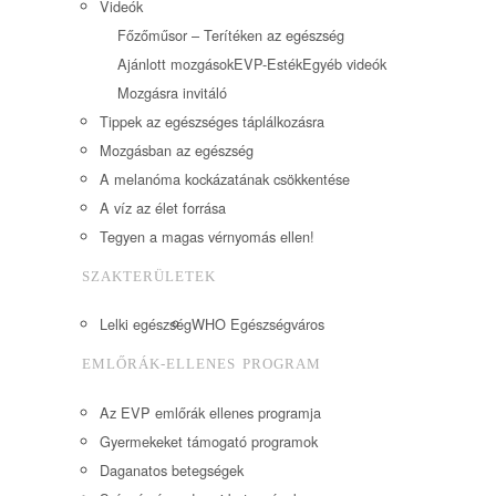
Videók
Főzőműsor – Terítéken az egészség
Ajánlott mozgások
EVP-Esték
Egyéb videók
Mozgásra invitáló
Tippek az egészséges táplálkozásra
Mozgásban az egészség
A melanóma kockázatának csökkentése
A víz az élet forrása
Tegyen a magas vérnyomás ellen!
SZAKTERÜLETEK
Lelki egészség
WHO Egészségváros
EMLŐRÁK-ELLENES PROGRAM
Az EVP emlőrák ellenes programja
Gyermekeket támogató programok
Daganatos betegségek