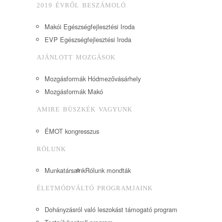
2019 ÉVRŐL BESZÁMOLÓ
Makói Egészségfejlesztési Iroda
EVP Egészségfejlesztési Iroda
AJÁNLOTT MOZGÁSOK
Mozgásformák Hódmezővásárhely
Mozgásformák Makó
AMIRE BÜSZKÉK VAGYUNK
ÉMOT kongresszus
RÓLUNK
Munkatársaink
Rólunk mondták
ÉLETMÓDVÁLTÓ PROGRAMJAINK
Dohányzásról való leszokást támogató program