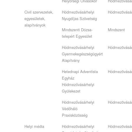
Helyõrségi Olvasókör
Hódmezõvásár
Civil szervezetek,
Hódmezõvásárhelyi
Hódmezõvásár
egyesületek,
Nyugdíjas Szövetség
alapítványok
Mindszenti Dózsa-
Mindszent
telepért Egyesület
Hódmezõvásárhelyi
Hódmezõvásár
Gyermekegészségügyért
Alapítvány
Hetednapi Adventista
Hódmezõvásár
Egyház
Hódmezővásárhelyi
Gyülekezet
Hódmezővásárhelyi
Hódmezõvásár
Védőháló
Praxisközösség
Helyi média
Hódmezõvásárhelyi
Hódmezõvásár