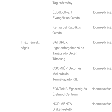
Tagintézmény
Égbõlpottyant
Hódmezõvásár
Evangélikus Óvoda
Kertvárosi Katolikus
Hódmezõvásár
Óvoda
Intézmények,
SATUREX
Hódmezõvásár
cégek
Ingatlanforgalmazó és
Tanácsadó Betéti
Társaság
CSOMIÉP Beton és
Hódmezõvásár
Meliorációs
Termékgyártó Kft.
FONTANA Egészség és
Hódmezõvásár
Életmód Centrum
HÓD-MENZA
Hódmezõvásár
Diákétkeztetõ