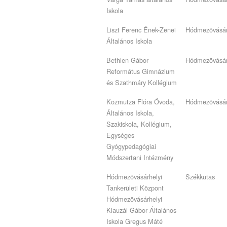
Iskola
Liszt Ferenc Ének-Zenei
Hódmezõvásár
Általános Iskola
Bethlen Gábor
Hódmezõvásár
Református Gimnázium
és Szathmáry Kollégium
Kozmutza Flóra Óvoda,
Hódmezõvásár
Általános Iskola,
Szakiskola, Kollégium,
Egységes
Gyógypedagógiai
Módszertani Intézmény
Hódmezõvásárhelyi
Székkutas
Tankerületi Központ
Hódmezõvásárhelyi
Klauzál Gábor Általános
Iskola Gregus Máté