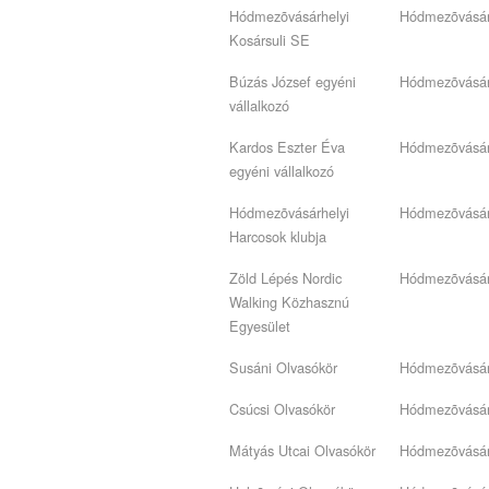
Hódmezõvásárhelyi
Hódmezõvásár
Kosársuli SE
Búzás József egyéni
Hódmezõvásár
vállalkozó
Kardos Eszter Éva
Hódmezõvásár
egyéni vállalkozó
Hódmezõvásárhelyi
Hódmezõvásár
Harcosok klubja
Zöld Lépés Nordic
Hódmezõvásár
Walking Közhasznú
Egyesület
Susáni Olvasókör
Hódmezõvásár
Csúcsi Olvasókör
Hódmezõvásár
Mátyás Utcai Olvasókör
Hódmezõvásár