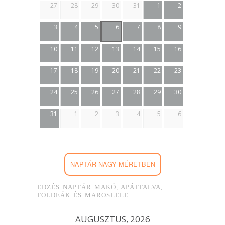
27
28
29
30
31
1
2
3
4
5
6
7
8
9
10
11
12
13
14
15
16
17
18
19
20
21
22
23
24
25
26
27
28
29
30
31
1
2
3
4
5
6
NAPTÁR NAGY MÉRETBEN
EDZÉS NAPTÁR MAKÓ, APÁTFALVA,
FÖLDEÁK ÉS MAROSLELE
AUGUSZTUS, 2026