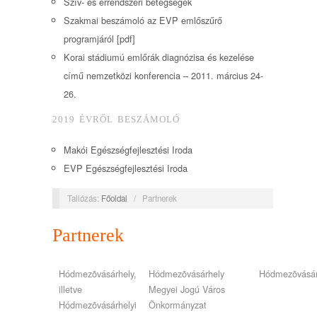
Szív- és érrendszeri betegségek
Szakmai beszámoló az EVP emlőszűrő
programjáról [pdf]
Korai stádiumú emlőrák diagnózisa és kezelése
című nemzetközi konferencia – 2011. március 24-
26.
2019 ÉVRŐL BESZÁMOLÓ
Makói Egészségfejlesztési Iroda
EVP Egészségfejlesztési Iroda
Tallózás:
Főoldal
/
Partnerek
Partnerek
Hódmezõvásárhely,
Hódmezõvásárhely
Hódmezõvásár
illetve
Megyei Jogú Város
Hódmezõvásárhelyi
Önkormányzat