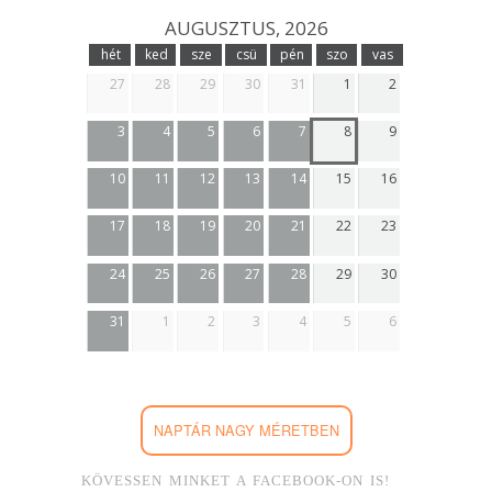
AUGUSZTUS, 2026
hét
ked
sze
csü
pén
szo
vas
27
28
29
30
31
1
2
3
4
5
6
7
8
9
10
11
12
13
14
15
16
17
18
19
20
21
22
23
24
25
26
27
28
29
30
31
1
2
3
4
5
6
NAPTÁR NAGY MÉRETBEN
KÖVESSEN MINKET A FACEBOOK-ON IS!