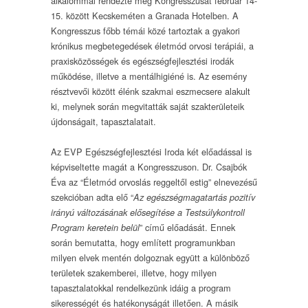
alkalommal rendezte meg Kongresszusát február 14-
15. között Kecskeméten a Granada Hotelben. A
Kongresszus főbb témái közé tartoztak a gyakori
krónikus megbetegedések életmód orvosi terápiái, a
praxisközösségek és egészségfejlesztési irodák
működése, illetve a mentálhigiéné is. Az esemény
résztvevői között élénk szakmai eszmecsere alakult
ki, melynek során megvitatták saját szakterületeik
újdonságait, tapasztalatait.
Az EVP Egészségfejlesztési Iroda két előadással is
képviseltette magát a Kongresszuson. Dr. Csajbók
Éva az “Életmód orvoslás reggeltől estig” elnevezésű
szekcióban adta elő “
Az egészségmagatartás pozitív
irányú változásának elősegítése a Testsúlykontroll
” című előadását. Ennek
Program keretein belül
során bemutatta, hogy említett programunkban
milyen elvek mentén dolgoznak együtt a különböző
területek szakemberei, illetve, hogy milyen
tapasztalatokkal rendelkezünk idáig a program
sikerességét és hatékonyságát illetően. A másik