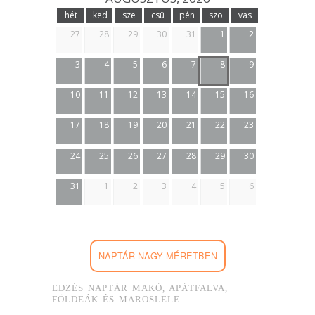
hét
ked
sze
csü
pén
szo
vas
27
28
29
30
31
1
2
3
4
5
6
7
8
9
10
11
12
13
14
15
16
17
18
19
20
21
22
23
24
25
26
27
28
29
30
31
1
2
3
4
5
6
NAPTÁR NAGY MÉRETBEN
EDZÉS NAPTÁR MAKÓ, APÁTFALVA,
FÖLDEÁK ÉS MAROSLELE