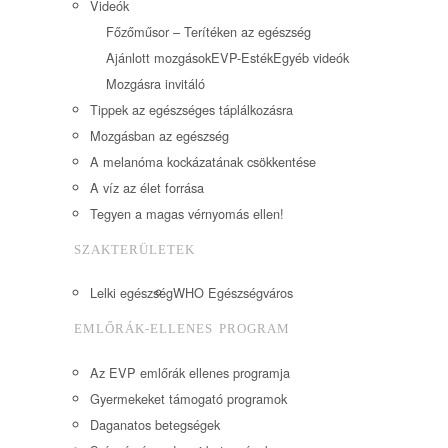
Videók
Főzőműsor – Terítéken az egészség
Ajánlott mozgások
EVP-Esték
Egyéb videók
Mozgásra invitáló
Tippek az egészséges táplálkozásra
Mozgásban az egészség
A melanóma kockázatának csökkentése
A víz az élet forrása
Tegyen a magas vérnyomás ellen!
SZAKTERÜLETEK
Lelki egészség
WHO Egészségváros
EMLŐRÁK-ELLENES PROGRAM
Az EVP emlőrák ellenes programja
Gyermekeket támogató programok
Daganatos betegségek