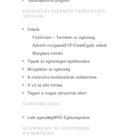
Testsúlykontroll program
EGÉSZSÉGES ÉLETMÓD TÁJÉKOZTATÓ
ANYAGOK
Videók
Főzőműsor – Terítéken az egészség
Ajánlott mozgások
EVP-Esték
Egyéb videók
Mozgásra invitáló
Tippek az egészséges táplálkozásra
Mozgásban az egészség
A melanóma kockázatának csökkentése
A víz az élet forrása
Tegyen a magas vérnyomás ellen!
SZAKTERÜLETEK
Lelki egészség
WHO Egészségváros
JELENTKEZÉS AZ EVEZŐPADOS
BAJNOKSÁGRA