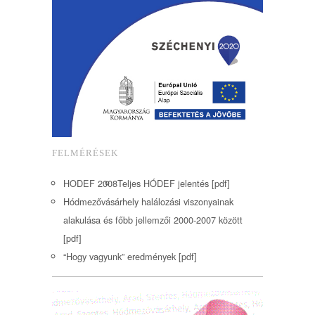
FELMÉRÉSEK
HODEF 2008
Teljes HÓDEF jelentés [pdf]
Hódmezővásárhely halálozási viszonyainak
alakulása és főbb jellemzői 2000-2007 között
[pdf]
“Hogy vagyunk” eredmények [pdf]