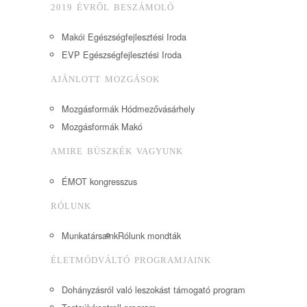
2019 ÉVRŐL BESZÁMOLÓ
Makói Egészségfejlesztési Iroda
EVP Egészségfejlesztési Iroda
AJÁNLOTT MOZGÁSOK
Mozgásformák Hódmezővásárhely
Mozgásformák Makó
AMIRE BÜSZKÉK VAGYUNK
ÉMOT kongresszus
RÓLUNK
Munkatársaink
Rólunk mondták
ÉLETMÓDVÁLTÓ PROGRAMJAINK
Dohányzásról való leszokást támogató program