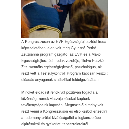
A Kongresszuson az EVP Egészségfejlesztési Iroda
képviseletében jelen volt még Gyurisné Pethő
Zsuzsanna programigazgató, az EVP és a Makói
Egészségfejlesztési Irodák vezetője, illetve Fuszkó
Zita mentális egészségfejlesztő, pszichológus, aki
részt vett a Testsúlykontroll Program kapcsán készült
előadás anyagának statisztikai feldolgozásában.
Mindkét előadást rendkívül pozitívan fogadta a
közönség, remek visszajelzéseket kaptunk
tevékenységeink kapcsán. Megtisztelő élmény volt
részt venni a Kongresszuson és első kézből értesülni
a tudományterület kiválóságaitól a legkorszerűbb
eljárásokról és gyakorlati tapasztalatokról.