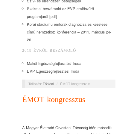
Szív- és érrendszeri betegségek
Szakmai beszámoló az EVP emlőszűrő
programjáról [pdf]
Korai stádiumú emlőrák diagnózisa és kezelése
című nemzetközi konferencia – 2011. március 24-
26.
2019 ÉVRŐL BESZÁMOLÓ
Makói Egészségfejlesztési Iroda
EVP Egészségfejlesztési Iroda
Tallózás:
Főoldal
/
ÉMOT kongresszus
ÉMOT kongresszus
A Magyar Életmód Orvostani Társaság idén második