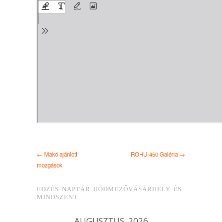
← Makó ajánlott
ROHU-450 Galéria →
mozgások
EDZÉS NAPTÁR HÓDMEZŐVÁSÁRHELY ÉS
MINDSZENT
AUGUSZTUS, 2026