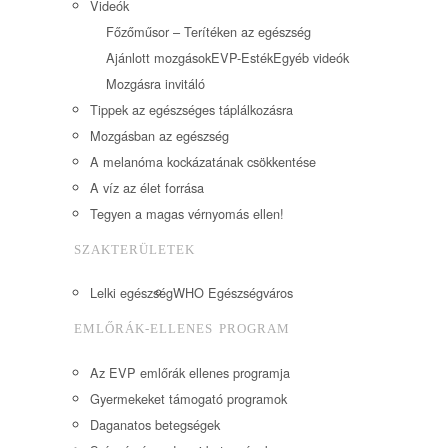
Videók
Főzőműsor – Terítéken az egészség
Ajánlott mozgások
EVP-Esték
Egyéb videók
Mozgásra invitáló
Tippek az egészséges táplálkozásra
Mozgásban az egészség
A melanóma kockázatának csökkentése
A víz az élet forrása
Tegyen a magas vérnyomás ellen!
SZAKTERÜLETEK
Lelki egészség
WHO Egészségváros
EMLŐRÁK-ELLENES PROGRAM
Az EVP emlőrák ellenes programja
Gyermekeket támogató programok
Daganatos betegségek