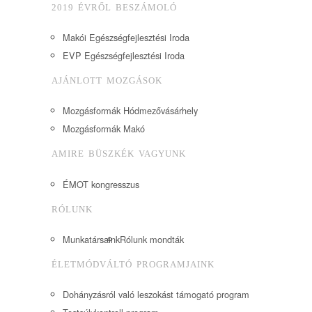
2019 ÉVRŐL BESZÁMOLÓ
Makói Egészségfejlesztési Iroda
EVP Egészségfejlesztési Iroda
AJÁNLOTT MOZGÁSOK
Mozgásformák Hódmezővásárhely
Mozgásformák Makó
AMIRE BÜSZKÉK VAGYUNK
ÉMOT kongresszus
RÓLUNK
Munkatársaink
Rólunk mondták
ÉLETMÓDVÁLTÓ PROGRAMJAINK
Dohányzásról való leszokást támogató program