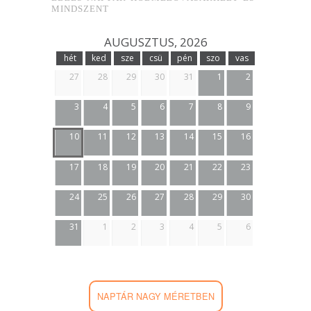
MINDSZENT
AUGUSZTUS, 2026
hét
ked
sze
csü
pén
szo
vas
27
28
29
30
31
1
2
3
4
5
6
7
8
9
10
11
12
13
14
15
16
17
18
19
20
21
22
23
24
25
26
27
28
29
30
31
1
2
3
4
5
6
NAPTÁR NAGY MÉRETBEN