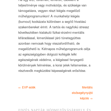
teljesítménye vagy motivációja, és szüksége van
támogatásra, vegyen részt kiégés megelőző
műhelyprogramunkon! A munkahelyi kiégés
(burnout) kockázata különösen a segítő hivatású
szakembereket érinti. A tartós és nagyfokú stressz
következtében kialakuló fizikai-érzelmi-mentális
kifáradással, kimerüléssel járó tünetegyüttes
azonban nemcsak hogy visszafordítható, de
megelőzhető is. Kétnapos műhelyprogramunk célja
az egészségügyben dolgozó kollégák lelki
egészségének védelme, a kiégéssel fenyegető
körülmények felmérése, a korai jelek felismerése, a
résztvevők megküzdési képességének erősítése.
← EVP esték
Mentális
elsősegélynyújtó
képzés →
EDZÉS NAPTÁR HÓDMEZŐVÁSÁRHELY ÉS