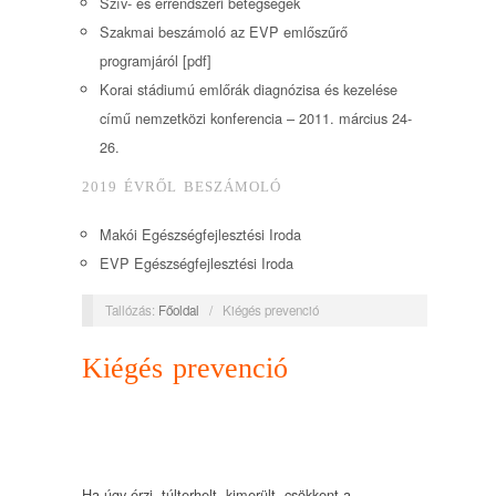
Szív- és érrendszeri betegségek
Szakmai beszámoló az EVP emlőszűrő
programjáról [pdf]
Korai stádiumú emlőrák diagnózisa és kezelése
című nemzetközi konferencia – 2011. március 24-
26.
2019 ÉVRŐL BESZÁMOLÓ
Makói Egészségfejlesztési Iroda
EVP Egészségfejlesztési Iroda
Tallózás:
Főoldal
/
Kiégés prevenció
Kiégés prevenció
Ha úgy érzi, túlterhelt, kimerült, csökkent a