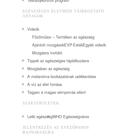
Testsúlykontroll program
EGÉSZSÉGES ÉLETMÓD TÁJÉKOZTATÓ
ANYAGOK
Videók
Főzőműsor – Terítéken az egészség
Ajánlott mozgások
EVP-Esték
Egyéb videók
Mozgásra invitáló
Tippek az egészséges táplálkozásra
Mozgásban az egészség
A melanóma kockázatának csökkentése
A víz az élet forrása
Tegyen a magas vérnyomás ellen!
SZAKTERÜLETEK
Lelki egészség
WHO Egészségváros
JELENTKEZÉS AZ EVEZŐPADOS
BAJNOKSÁGRA