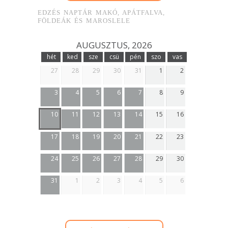
EDZÉS NAPTÁR MAKÓ, APÁTFALVA,
FÖLDEÁK ÉS MAROSLELE
AUGUSZTUS, 2026
hét
ked
sze
csü
pén
szo
vas
27
28
29
30
31
1
2
3
4
5
6
7
8
9
10
11
12
13
14
15
16
17
18
19
20
21
22
23
24
25
26
27
28
29
30
31
1
2
3
4
5
6