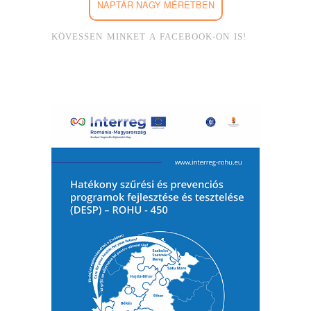
NAPTÁR NAGY MÉRETBEN
KÖVESSEN MINKET A FACEBOOK-ON IS!