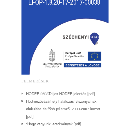
FELMÉRÉSEK
HODEF 2008
Teljes HÓDEF jelentés [pdf]
Hódmezővásárhely halálozási viszonyainak
alakulása és főbb jellemzői 2000-2007 között
[pdf]
“Hogy vagyunk” eredmények [pdf]