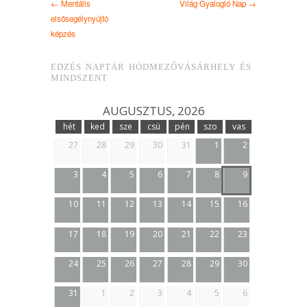
← Mentális
Világ Gyalogló Nap →
elsősegélynyújtó
képzés
EDZÉS NAPTÁR HÓDMEZŐVÁSÁRHELY ÉS
MINDSZENT
AUGUSZTUS, 2026
hét
ked
sze
csü
pén
szo
vas
27
28
29
30
31
1
2
3
4
5
6
7
8
9
10
11
12
13
14
15
16
17
18
19
20
21
22
23
24
25
26
27
28
29
30
31
1
2
3
4
5
6