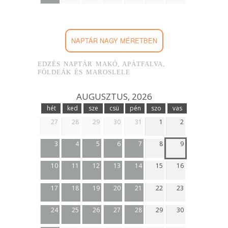
NAPTÁR NAGY MÉRETBEN
EDZÉS NAPTÁR MAKÓ, APÁTFALVA,
FÖLDEÁK ÉS MAROSLELE
AUGUSZTUS, 2026
hét
ked
sze
csü
pén
szo
vas
27
28
29
30
31
1
2
3
4
5
6
7
8
9
10
11
12
13
14
15
16
17
18
19
20
21
22
23
24
25
26
27
28
29
30