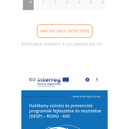
31
1
2
3
4
5
6
NAPTÁR NAGY MÉRETBEN
KÖVESSEN MINKET A FACEBOOK-ON IS!