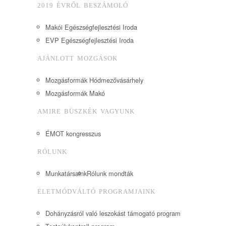
2019 ÉVRŐL BESZÁMOLÓ
Makói Egészségfejlesztési Iroda
EVP Egészségfejlesztési Iroda
AJÁNLOTT MOZGÁSOK
Mozgásformák Hódmezővásárhely
Mozgásformák Makó
AMIRE BÜSZKÉK VAGYUNK
ÉMOT kongresszus
RÓLUNK
Munkatársaink
Rólunk mondták
ÉLETMÓDVÁLTÓ PROGRAMJAINK
Dohányzásról való leszokást támogató program