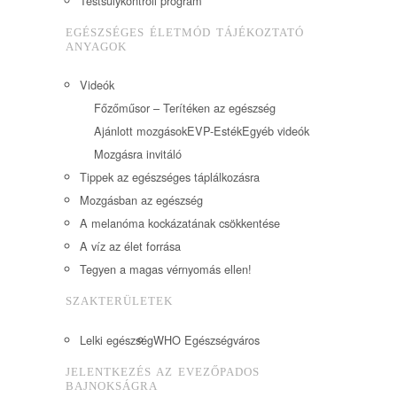
Testsúlykontroll program
EGÉSZSÉGES ÉLETMÓD TÁJÉKOZTATÓ
ANYAGOK
Videók
Főzőműsor – Terítéken az egészség
Ajánlott mozgások
EVP-Esték
Egyéb videók
Mozgásra invitáló
Tippek az egészséges táplálkozásra
Mozgásban az egészség
A melanóma kockázatának csökkentése
A víz az élet forrása
Tegyen a magas vérnyomás ellen!
SZAKTERÜLETEK
Lelki egészség
WHO Egészségváros
JELENTKEZÉS AZ EVEZŐPADOS
BAJNOKSÁGRA