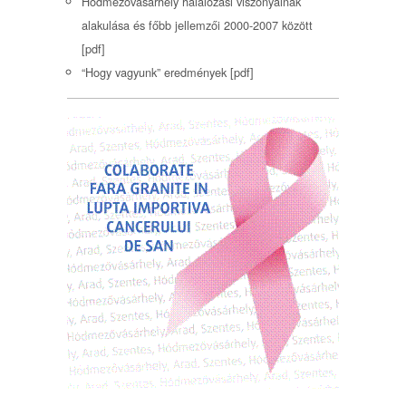
Hódmezővásárhely halálozási viszonyainak
alakulása és főbb jellemzői 2000-2007 között
[pdf]
“Hogy vagyunk” eredmények [pdf]