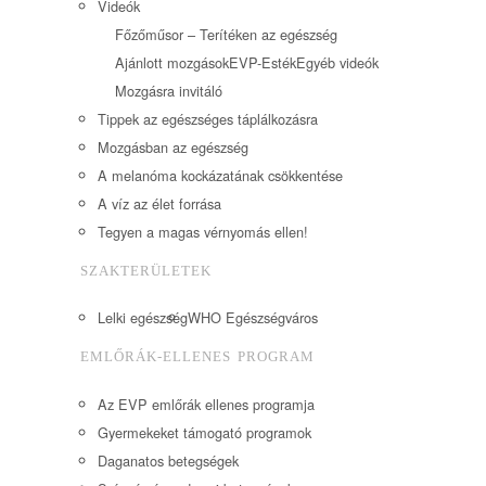
Videók
Főzőműsor – Terítéken az egészség
Ajánlott mozgások
EVP-Esték
Egyéb videók
Mozgásra invitáló
Tippek az egészséges táplálkozásra
Mozgásban az egészség
A melanóma kockázatának csökkentése
A víz az élet forrása
Tegyen a magas vérnyomás ellen!
SZAKTERÜLETEK
Lelki egészség
WHO Egészségváros
EMLŐRÁK-ELLENES PROGRAM
Az EVP emlőrák ellenes programja
Gyermekeket támogató programok
Daganatos betegségek