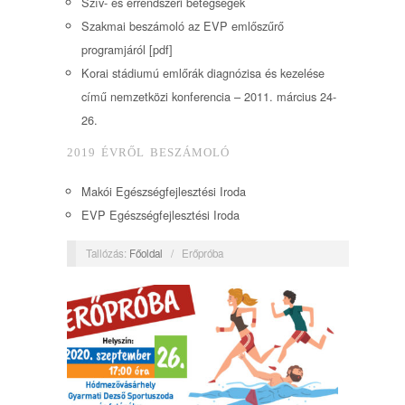
Szív- és érrendszeri betegségek
Szakmai beszámoló az EVP emlőszűrő
programjáról [pdf]
Korai stádiumú emlőrák diagnózisa és kezelése
című nemzetközi konferencia – 2011. március 24-
26.
2019 ÉVRŐL BESZÁMOLÓ
Makói Egészségfejlesztési Iroda
EVP Egészségfejlesztési Iroda
Tallózás:
Főoldal
/
Erőpróba