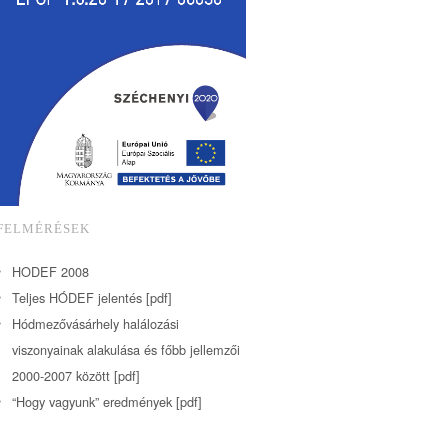
FELMÉRÉSEK
HODEF 2008
Teljes HÓDEF jelentés [pdf]
Hódmezővásárhely halálozási
viszonyainak alakulása és főbb jellemzői
2000-2007 között [pdf]
“Hogy vagyunk” eredmények [pdf]