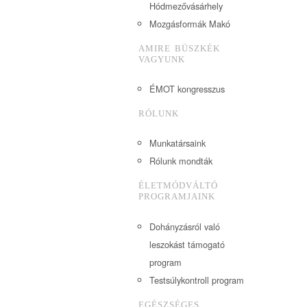
Hódmezővásárhely
Mozgásformák Makó
AMIRE BÜSZKÉK
VAGYUNK
ÉMOT kongresszus
RÓLUNK
Munkatársaink
Rólunk mondták
ÉLETMÓDVÁLTÓ
PROGRAMJAINK
Dohányzásról való
leszokást támogató
program
Testsúlykontroll program
EGÉSZSÉGES