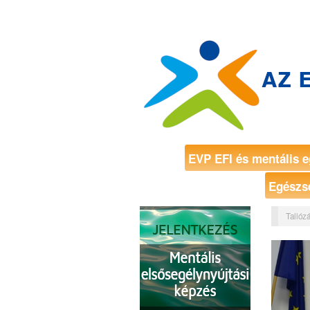
EVP EFI és mentális e
Egészs
Tallózá