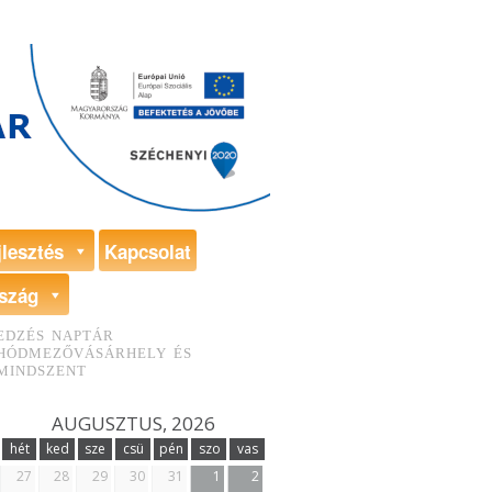
jlesztés
Kapcsolat
szág
EDZÉS NAPTÁR
HÓDMEZŐVÁSÁRHELY ÉS
MINDSZENT
AUGUSZTUS, 2026
hét
ked
sze
csü
pén
szo
vas
27
28
29
30
31
1
2