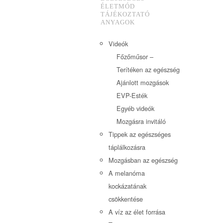
ÉLETMÓD
TÁJÉKOZTATÓ
ANYAGOK
Videók
Főzőműsor –
Terítéken az egészség
Ajánlott mozgások
EVP-Esték
Egyéb videók
Mozgásra invitáló
Tippek az egészséges
táplálkozásra
Mozgásban az egészség
A melanóma
kockázatának
csökkentése
A víz az élet forrása