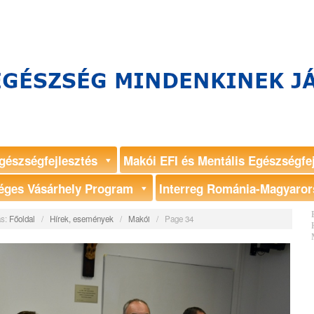
gészségfejlesztés
Makói EFI és Mentális Egészségfe
éges Vásárhely Program
Interreg Románia-Magyaror
s:
Főoldal
/
Hírek, események
/
Makói
/
Page 34