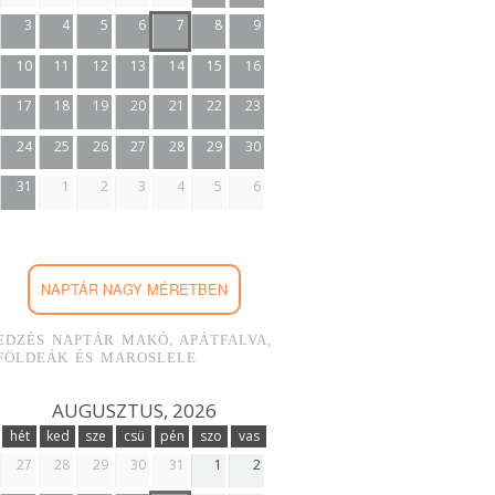
3
4
5
6
7
8
9
10
11
12
13
14
15
16
17
18
19
20
21
22
23
24
25
26
27
28
29
30
31
1
2
3
4
5
6
NAPTÁR NAGY MÉRETBEN
EDZÉS NAPTÁR MAKÓ, APÁTFALVA,
FÖLDEÁK ÉS MAROSLELE
AUGUSZTUS, 2026
hét
ked
sze
csü
pén
szo
vas
27
28
29
30
31
1
2