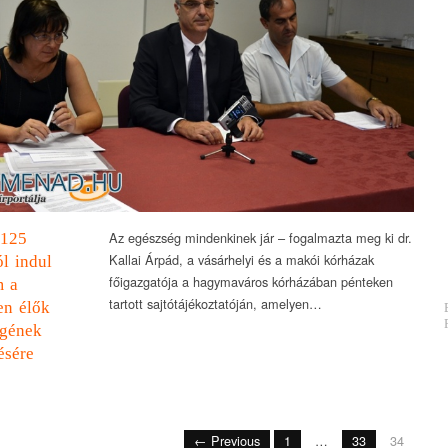
Az egészség mindenkinek jár – fogalmazta meg ki dr.
125
Kallai Árpád, a vásárhelyi és a makói kórházak
ól indul
főigazgatója a hagymaváros kórházában pénteken
m a
tartott sajtótájékoztatóján, amelyen…
en élők
égének
ésére
← Previous
1
…
33
34