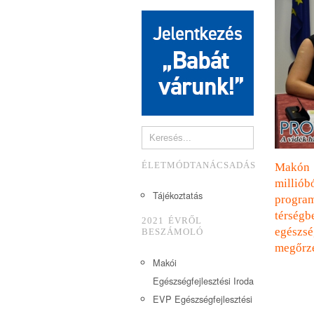
ÉLETMÓDTANÁCSADÁS
Makón 
milliób
Tájékoztatás
progra
térségb
2021 ÉVRŐL
egészs
BESZÁMOLÓ
megőrz
Makói
Egészségfejlesztési Iroda
EVP Egészségfejlesztési