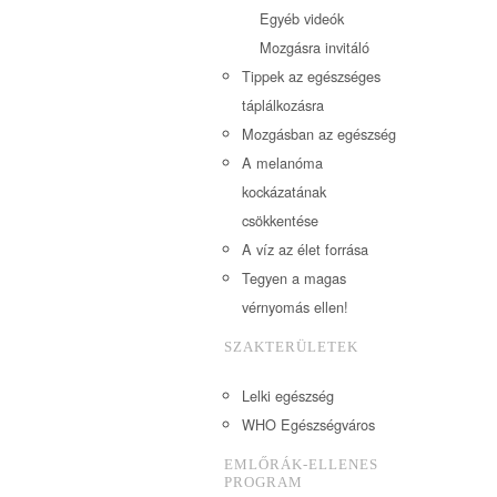
Egyéb videók
Mozgásra invitáló
Tippek az egészséges
táplálkozásra
Mozgásban az egészség
A melanóma
kockázatának
csökkentése
A víz az élet forrása
Tegyen a magas
vérnyomás ellen!
SZAKTERÜLETEK
Lelki egészség
WHO Egészségváros
EMLŐRÁK-ELLENES
PROGRAM