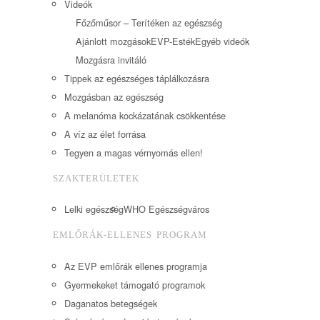
Videók
Főzőműsor – Terítéken az egészség
Ajánlott mozgások
EVP-Esték
Egyéb videók
Mozgásra invitáló
Tippek az egészséges táplálkozásra
Mozgásban az egészség
A melanóma kockázatának csökkentése
A víz az élet forrása
Tegyen a magas vérnyomás ellen!
SZAKTERÜLETEK
Lelki egészség
WHO Egészségváros
EMLŐRÁK-ELLENES PROGRAM
Az EVP emlőrák ellenes programja
Gyermekeket támogató programok
Daganatos betegségek