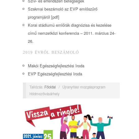
Szív- és érrendszeri betegségek
Szakmai beszámoló az EVP emlőszűrő
programjáról [pdf]
Korai stádiumú emlőrák diagnózisa és kezelése
című nemzetközi konferencia – 2011. március 24-
26.
2019 ÉVRŐL BESZÁMOLÓ
Makói Egészségfejlesztési Iroda
EVP Egészségfejlesztési Iroda
Tallózás:
Főoldal
/
Újranyitasi mozgásprogram
Hódmezővásárhely