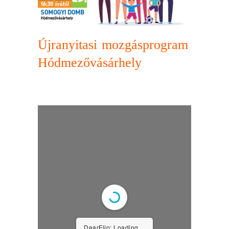
Újranyitasi mozgásprogram
Hódmezővásárhely
DearFlip: Loading