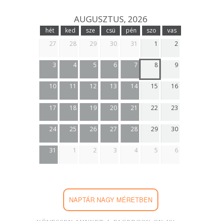
AUGUSZTUS, 2026
hét
ked
sze
csü
pén
szo
vas
27
28
29
30
31
1
2
3
4
5
6
7
8
9
10
11
12
13
14
15
16
17
18
19
20
21
22
23
24
25
26
27
28
29
30
31
1
2
3
4
5
6
NAPTÁR NAGY MÉRETBEN