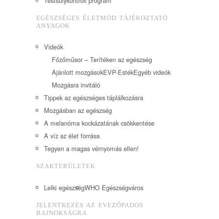
Testsúlykontroll program
EGÉSZSÉGES ÉLETMÓD TÁJÉKOZTATÓ
ANYAGOK
Videók
Főzőműsor – Terítéken az egészség
Ajánlott mozgások
EVP-Esték
Egyéb videók
Mozgásra invitáló
Tippek az egészséges táplálkozásra
Mozgásban az egészség
A melanóma kockázatának csökkentése
A víz az élet forrása
Tegyen a magas vérnyomás ellen!
SZAKTERÜLETEK
Lelki egészség
WHO Egészségváros
JELENTKEZÉS AZ EVEZŐPADOS
BAJNOKSÁGRA