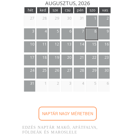
AUGUSZTUS, 2026
hét
ked
sze
csü
pén
szo
vas
27
28
29
30
31
1
2
3
4
5
6
7
8
9
10
11
12
13
14
15
16
17
18
19
20
21
22
23
24
25
26
27
28
29
30
31
1
2
3
4
5
6
NAPTÁR NAGY MÉRETBEN
EDZÉS NAPTÁR MAKÓ, APÁTFALVA,
FÖLDEÁK ÉS MAROSLELE