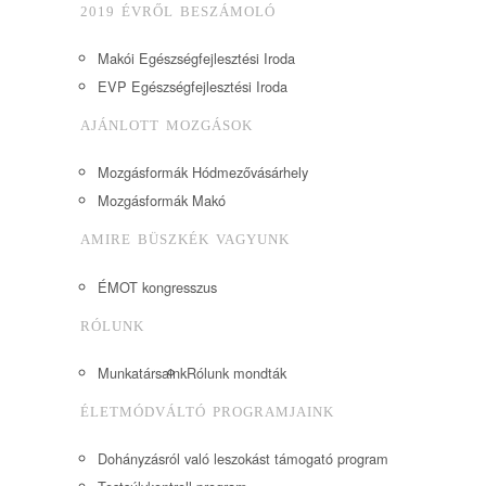
2019 ÉVRŐL BESZÁMOLÓ
Makói Egészségfejlesztési Iroda
EVP Egészségfejlesztési Iroda
AJÁNLOTT MOZGÁSOK
Mozgásformák Hódmezővásárhely
Mozgásformák Makó
AMIRE BÜSZKÉK VAGYUNK
ÉMOT kongresszus
RÓLUNK
Munkatársaink
Rólunk mondták
ÉLETMÓDVÁLTÓ PROGRAMJAINK
Dohányzásról való leszokást támogató program