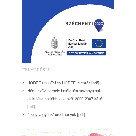
FELMÉRÉSEK
HODEF 2008
Teljes HÓDEF jelentés [pdf]
Hódmezővásárhely halálozási viszonyainak
alakulása és főbb jellemzői 2000-2007 között
[pdf]
“Hogy vagyunk” eredmények [pdf]