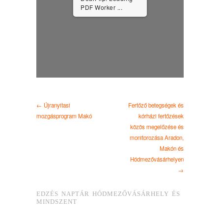
PDF ...
← Újranyitasi
Fertőző betegségek és
mozgásprogram Makó
kórházi fertőzések
közös megelőzése és
monitorozása Aradon,
Makón és
Hódmezővásárhelyen
→
EDZÉS NAPTÁR HÓDMEZŐVÁSÁRHELY ÉS
MINDSZENT