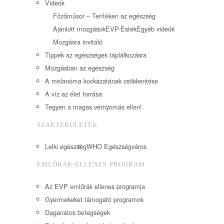
Videók
Főzőműsor – Terítéken az egészség
Ajánlott mozgások
EVP-Esték
Egyéb videók
Mozgásra invitáló
Tippek az egészséges táplálkozásra
Mozgásban az egészség
A melanóma kockázatának csökkentése
A víz az élet forrása
Tegyen a magas vérnyomás ellen!
SZAKTERÜLETEK
Lelki egészség
WHO Egészségváros
EMLŐRÁK-ELLENES PROGRAM
Az EVP emlőrák ellenes programja
Gyermekeket támogató programok
Daganatos betegségek