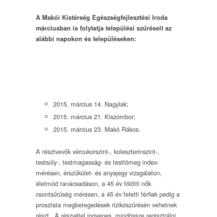
A Makói Kistérség Egészségfejlesztési Iroda
márciusban is folytatja települési szűréseit az
alábbi napokon és településeken:
2015. március 14. Nagylak;
2015. március 21. Kiszombor;
2015. március 23. Makó Rákos.
A résztvevők vércukorszint-, koleszterinszint-,
testsúly-, testmagasság- és testtömeg index-
mérésen, érszűkület- és anyajegy vizsgálaton,
életmód tanácsadáson, a 45 év fölötti nők
csontsűrűség mérésen, a 45 év feletti férfiak pedig a
prosztata megbetegedések rizikószűrésén vehetnek
részt. A részvétel ingyenes, mindössze regisztrálni