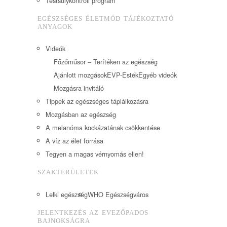
Testsúlykontroll program
EGÉSZSÉGES ÉLETMÓD TÁJÉKOZTATÓ
ANYAGOK
Videók
Főzőműsor – Terítéken az egészség
Ajánlott mozgások
EVP-Esték
Egyéb videók
Mozgásra invitáló
Tippek az egészséges táplálkozásra
Mozgásban az egészség
A melanóma kockázatának csökkentése
A víz az élet forrása
Tegyen a magas vérnyomás ellen!
SZAKTERÜLETEK
Lelki egészség
WHO Egészségváros
JELENTKEZÉS AZ EVEZŐPADOS
BAJNOKSÁGRA