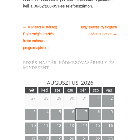
kell a 06/62/260-051-es telefonszámon.
← A Makói Kistérség
Rügyfakadás gyalogtúra
Egészségfejlesztési
a Maros-parton →
Iroda márciusi
programajánlója
EDZÉS NAPTÁR HÓDMEZŐVÁSÁRHELY ÉS
MINDSZENT
AUGUSZTUS, 2026
hét
ked
sze
csü
pén
szo
vas
27
28
29
30
31
1
2
3
4
5
6
7
8
9
10
11
12
13
14
15
16
17
18
19
20
21
22
23