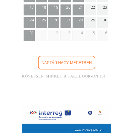
17
18
19
20
21
22
23
24
25
26
27
28
29
30
31
1
2
3
4
5
6
NAPTÁR NAGY MÉRETBEN
KÖVESSEN MINKET A FACEBOOK-ON IS!