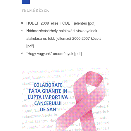
FELMÉRÉSEK
HODEF 2008
Teljes HÓDEF jelentés [pdf]
Hódmezővásárhely halálozási viszonyainak
alakulása és főbb jellemzői 2000-2007 között
[pdf]
“Hogy vagyunk” eredmények [pdf]