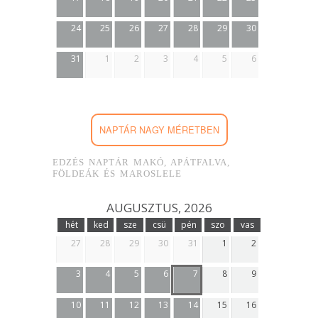
24
25
26
27
28
29
30
31
1
2
3
4
5
6
NAPTÁR NAGY MÉRETBEN
EDZÉS NAPTÁR MAKÓ, APÁTFALVA,
FÖLDEÁK ÉS MAROSLELE
AUGUSZTUS, 2026
hét
ked
sze
csü
pén
szo
vas
27
28
29
30
31
1
2
3
4
5
6
7
8
9
10
11
12
13
14
15
16