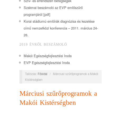
Szív- és érrendszeri betegségek
Szakmai beszámoló az EVP emlőszűrő
programjáról [pdf]
Korai stádiumú emlőrák diagnózisa és kezelése
című nemzetközi konferencia – 2011. március 24-
26.
2019 ÉVRŐL BESZÁMOLÓ
Makói Egészségfejlesztési Iroda
EVP Egészségfejlesztési Iroda
Tallózás:
Főoldal
/
Márciusi szűrőprogramok a Makói
Kistérségben
Márciusi szűrőprogramok a
Makói Kistérségben