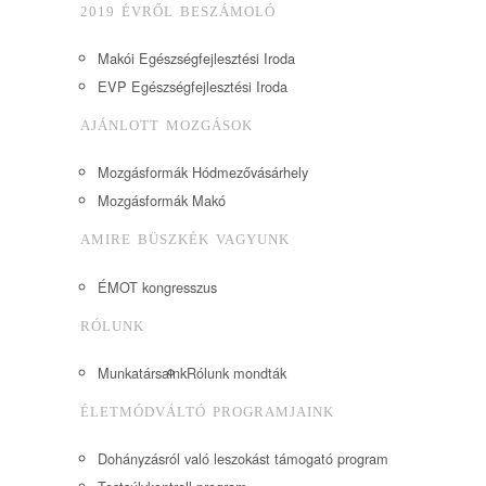
2019 ÉVRŐL BESZÁMOLÓ
Makói Egészségfejlesztési Iroda
EVP Egészségfejlesztési Iroda
AJÁNLOTT MOZGÁSOK
Mozgásformák Hódmezővásárhely
Mozgásformák Makó
AMIRE BÜSZKÉK VAGYUNK
ÉMOT kongresszus
RÓLUNK
Munkatársaink
Rólunk mondták
ÉLETMÓDVÁLTÓ PROGRAMJAINK
Dohányzásról való leszokást támogató program